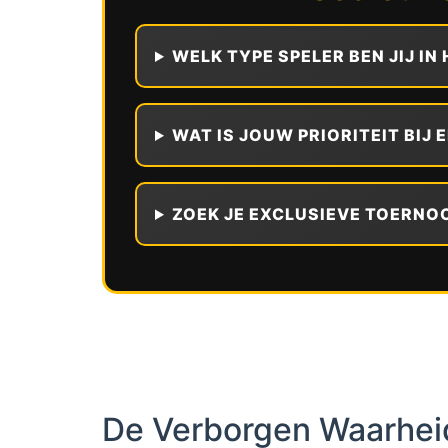
WELK TYPE SPELER BEN JIJ IN
WAT IS JOUW PRIORITEIT BIJ 
ZOEK JE EXCLUSIEVE TOERNO
De Verborgen Waarhei