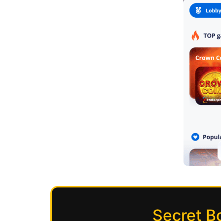
Secret Bo