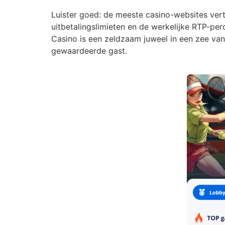
Luister goed: de meeste casino-websites verte
uitbetalingslimieten en de werkelijke RTP-per
Casino is een zeldzaam juweel in een zee va
gewaardeerde gast.