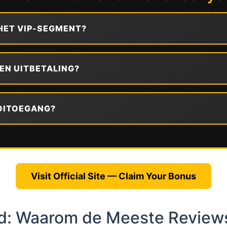
 HET VIP-SEGMENT?
EEN UITBETALING?
OITOEGANG?
Visit Official Site — Claim Your Bonus
d: Waarom de Meeste Review