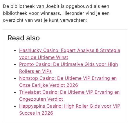
De bibliotheek van Joebit is opgebouwd als een
bibliotheek voor winnaars. Hieronder vind je een
overzicht van wat je kunt verwachten:
Read also
Hashlucky Casino: Expert Analyse & Strategie
voor de Ultieme Winst
Pronto Casino: De Ultimative Gids voor High
Rollers en VIPs
Nonstop Casino: De Ultieme VIP Ervaring en
Onze Eerlijke Verdict 2026
Trivelabet Casino: De Ultieme VIP Ervaring en
Ongezouten Verdict
Happyspins Casino: High Roller Gids voor VIP
Succes in 2026