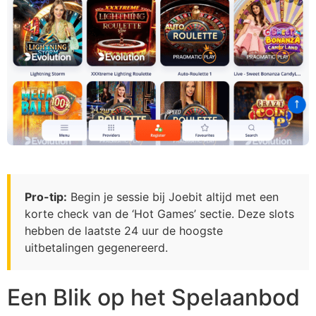
Pro-tip:
Begin je sessie bij Joebit altijd met een
korte check van de ‘Hot Games’ sectie. Deze slots
hebben de laatste 24 uur de hoogste
uitbetalingen gegenereerd.
Een Blik op het Spelaanbod