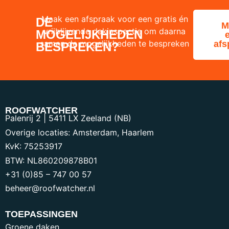
Maak een afspraak voor een gratis én
DE
M
vrijblijvende dakinspectie om daarna
MOGELIJKHEDEN
samen de mogelijkheden te bespreken
afs
BESPREKEN?
ROOFWATCHER
Palenrij 2
|
5411 LX Zeeland (NB)
Overige locaties: Amsterdam, Haarlem
KvK:
75253917
BTW:
NL860209878B01
+31 (0)85 – 747 00 57
beheer@roofwatcher.nl
TOEPASSINGEN
Groene daken