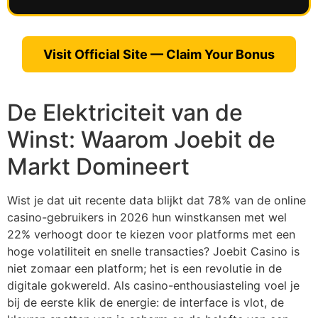
Visit Official Site — Claim Your Bonus
De Elektriciteit van de
Winst: Waarom Joebit de
Markt Domineert
Wist je dat uit recente data blijkt dat 78% van de online
casino-gebruikers in 2026 hun winstkansen met wel
22% verhoogt door te kiezen voor platforms met een
hoge volatiliteit en snelle transacties? Joebit Casino is
niet zomaar een platform; het is een revolutie in de
digitale gokwereld. Als casino-enthousiasteling voel je
bij de eerste klik de energie: de interface is vlot, de