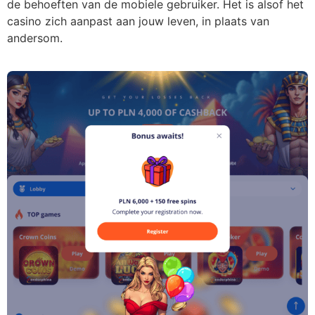
de behoeften van de mobiele gebruiker. Het is alsof het
casino zich aanpast aan jouw leven, in plaats van
andersom.