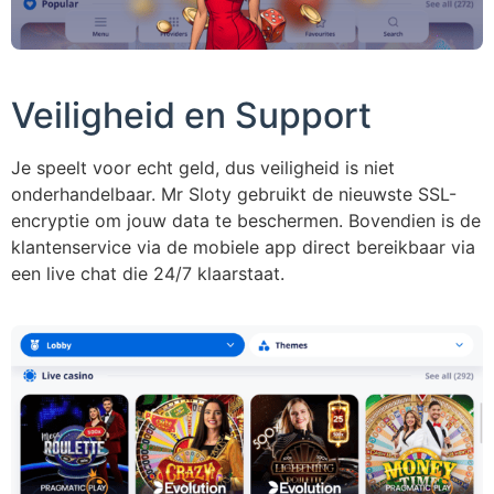
Veiligheid en Support
Je speelt voor echt geld, dus veiligheid is niet
onderhandelbaar. Mr Sloty gebruikt de nieuwste SSL-
encryptie om jouw data te beschermen. Bovendien is de
klantenservice via de mobiele app direct bereikbaar via
een live chat die 24/7 klaarstaat.