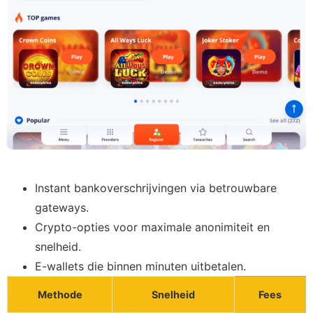
Instant bankoverschrijvingen via betrouwbare
gateways.
Crypto-opties voor maximale anonimiteit en
snelheid.
E-wallets die binnen minuten uitbetalen.
Methode
Snelheid
Fees