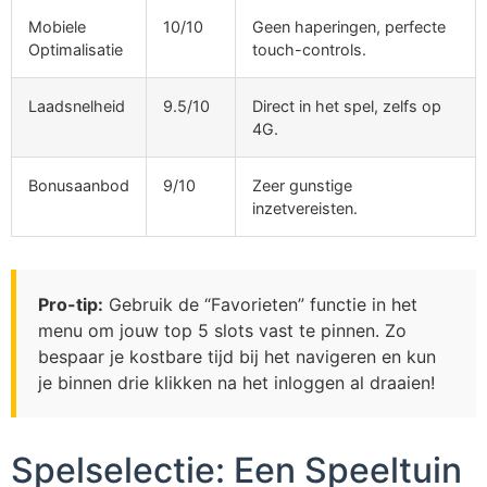
Mobiele
10/10
Geen haperingen, perfecte
Optimalisatie
touch-controls.
Laadsnelheid
9.5/10
Direct in het spel, zelfs op
4G.
Bonusaanbod
9/10
Zeer gunstige
inzetvereisten.
Pro-tip:
Gebruik de “Favorieten” functie in het
menu om jouw top 5 slots vast te pinnen. Zo
bespaar je kostbare tijd bij het navigeren en kun
je binnen drie klikken na het inloggen al draaien!
Spelselectie: Een Speeltuin