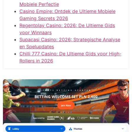
Mobiele Perfectie
Casino Empire: Ontdek de Ultieme Mobiele
Gaming Secrets 2026
Regentplay Casino: 2026: De Ultieme Gids
voor Winnaars
Supacasi Casino: 2026: Strategische Analyse
en Spelupdates
Chilli 777 Casino: De Ultieme Gids voor High-
Rollers in 2026