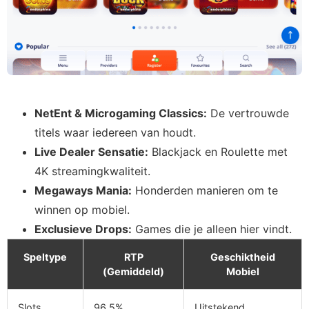
NetEnt & Microgaming Classics:
De vertrouwde
titels waar iedereen van houdt.
Live Dealer Sensatie:
Blackjack en Roulette met
4K streamingkwaliteit.
Megaways Mania:
Honderden manieren om te
winnen op mobiel.
Exclusieve Drops:
Games die je alleen hier vindt.
Speltype
RTP
Geschiktheid
(Gemiddeld)
Mobiel
Slots
96.5%
Uitstekend