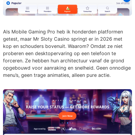
Als Mobile Gaming Pro heb ik honderden platformen
getest, maar Mr Sloty Casino springt er in 2026 met
kop en schouders bovenuit. Waarom? Omdat ze niet
proberen een desktopervaring op een telefoon te
forceren. Ze hebben hun architectuur vanaf de grond
opgebouwd voor aanraking en snelheid. Geen onnodige
menu’s, geen trage animaties, alleen pure actie.