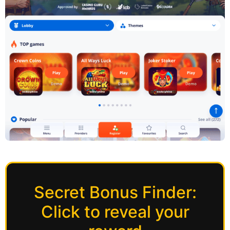
Secret Bonus Finder:
Click to reveal your