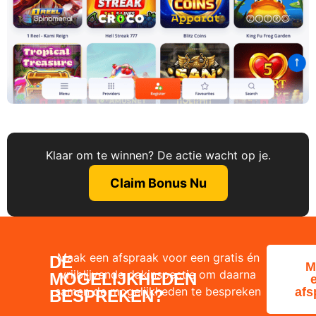
Klaar om te winnen? De actie wacht op je.
Claim Bonus Nu
Maak een afspraak voor een gratis én
DE
M
vrijblijvende dakinspectie om daarna
MOGELIJKHEDEN
samen de mogelijkheden te bespreken
afs
BESPREKEN?