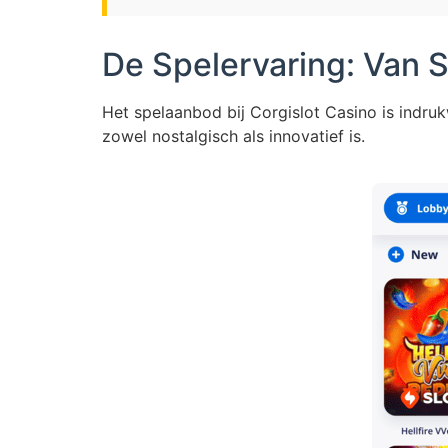
De Spelervaring: Van Sl
Het spelaanbod bij Corgislot Casino is indr
zowel nostalgisch als innovatief is.