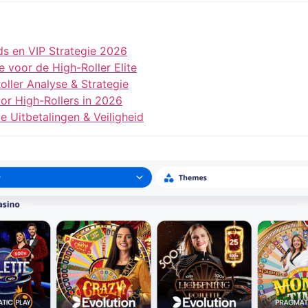
ds en VIP Strategie 2026
 voor de High-Roller Elite
oller Analyse & Strategie
or High-Rollers in 2026
e Uitbetalingen & Veiligheid