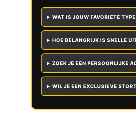
WAT IS JOUW FAVORIETE TYPE
HOE BELANGRIJK IS SNELLE U
ZOEK JE EEN PERSOONLIJKE
WIL JE EEN EXCLUSIEVE STO