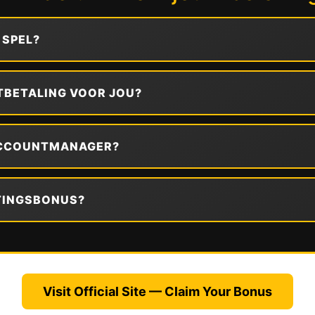
 SPEL?
ITBETALING VOOR JOU?
 ACCOUNTMANAGER?
RTINGSBONUS?
Visit Official Site — Claim Your Bonus