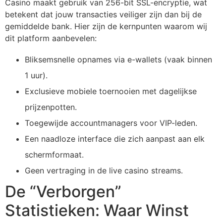
Casino maakt gebruik van 256-bit SSL-encryptie, wat
betekent dat jouw transacties veiliger zijn dan bij de
gemiddelde bank. Hier zijn de kernpunten waarom wij
dit platform aanbevelen:
Bliksemsnelle opnames via e-wallets (vaak binnen
1 uur).
Exclusieve mobiele toernooien met dagelijkse
prijzenpotten.
Toegewijde accountmanagers voor VIP-leden.
Een naadloze interface die zich aanpast aan elk
schermformaat.
Geen vertraging in de live casino streams.
De “Verborgen”
Statistieken: Waar Winst