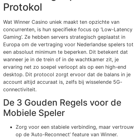
Protokol
Wat Winner Casino uniek maakt ten opzichte van
concurrenten, is hun specifieke focus op ‘Low-Latency
Gaming’. Ze hebben servers strategisch geplaatst in
Europa om de vertraging voor Nederlandse spelers tot
een absoluut minimum te beperken. Dit betekent dat
wanneer je in de trein of in de wachtkamer zit, je
ervaring net zo soepel verloopt als op een high-end
desktop. Dit protocol zorgt ervoor dat de balans in je
account altijd accuraat is, zelfs bij wisselende 5G-
connectiviteit.
De 3 Gouden Regels voor de
Mobiele Speler
Zorg voor een stabiele verbinding, maar vertrouw
op de ‘Auto-Reconnect’ feature van Winner.