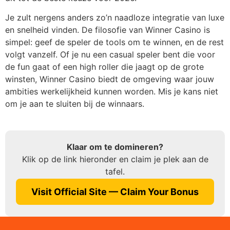
Je zult nergens anders zo’n naadloze integratie van luxe
en snelheid vinden. De filosofie van Winner Casino is
simpel: geef de speler de tools om te winnen, en de rest
volgt vanzelf. Of je nu een casual speler bent die voor
de fun gaat of een high roller die jaagt op de grote
winsten, Winner Casino biedt de omgeving waar jouw
ambities werkelijkheid kunnen worden. Mis je kans niet
om je aan te sluiten bij de winnaars.
Klaar om te domineren?
Klik op de link hieronder en claim je plek aan de
tafel.
Visit Official Site — Claim Your Bonus