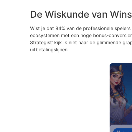
De Wiskunde van Winst
Wist je dat 84% van de professionele speler
ecosystemen met een hoge bonus-conversierat
Strategist’ kijk ik niet naar de glimmende gr
uitbetalingslijnen.