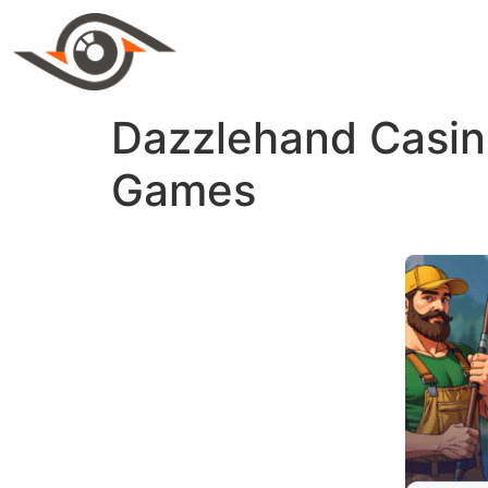
Rhepanol
VvE
Toepassin
Dazzlehand Casin
Games