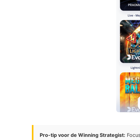
Pro-tip voor de Winning Strategist:
Focus 