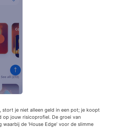
stort je niet alleen geld in een pot; je koopt
 op jouw risicoprofiel. De groei van
ing waarbij de ‘House Edge’ voor de slimme