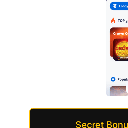
Secret Bonu