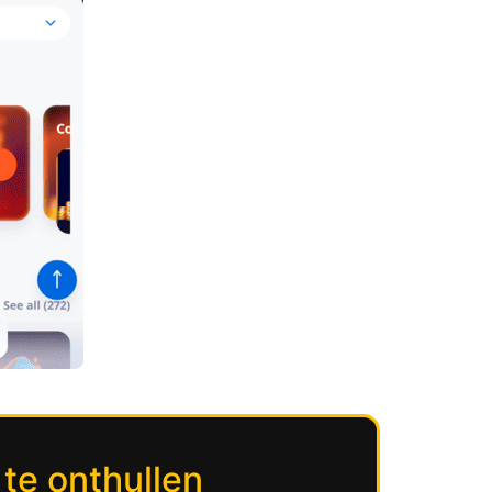
te onthullen