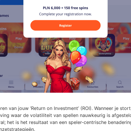
en van jouw ‘Return on Investment’ (ROI). Wanneer je stort, 
g waar de volatiliteit van spellen nauwkeurig is afgesteld
al; het is het resultaat van een speler-centrische benader
nzetstrategieën.