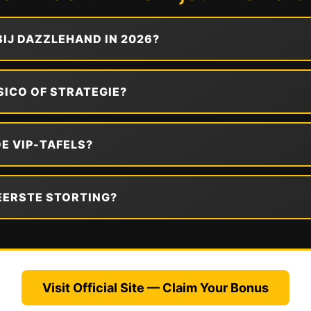
BIJ DAZZLEHAND IN 2026?
ISICO OF STRATEGIE?
DE VIP-TAFELS?
EERSTE STORTING?
Visit Official Site — Claim Your Bonus