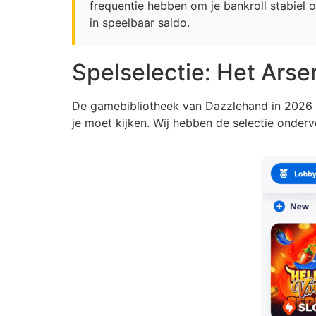
frequentie hebben om je bankroll stabiel 
in speelbaar saldo.
Spelselectie: Het Arse
De gamebibliotheek van Dazzlehand in 2026 is
je moet kijken. Wij hebben de selectie onder