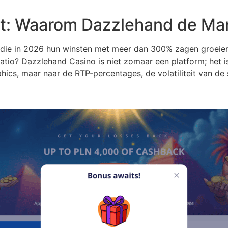
: Waarom Dazzlehand de Mark
s die in 2026 hun winsten met meer dan 300% zagen groeie
io? Dazzlehand Casino is niet zomaar een platform; het i
aphics, maar naar de RTP-percentages, de volatiliteit van d