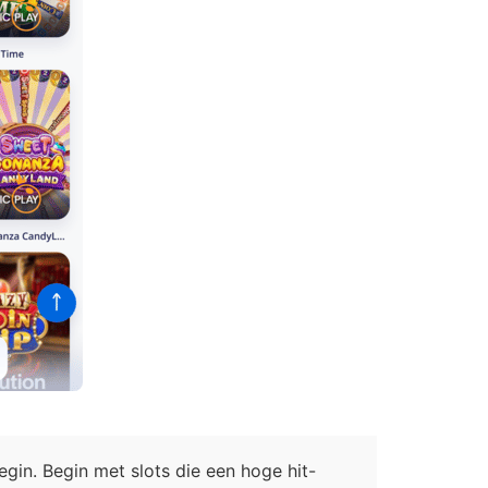
gin. Begin met slots die een hoge hit-