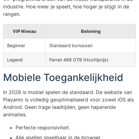
industrie. Hoe meer je speelt, hoe hoger je stijgt in de
rangen.
VIP Niveau
Beloning
Beginner
Standaard bonussen
Legend
Ferrari 488 GTB (Hoofdprijs)
Mobiele Toegankelijkheid
In 2026 is mobiel spelen de standaard. De website van
Playamo is volledig geoptimaliseerd voor zowel iOS als
Android. Geen trage laadtijden, geen haperende
animaties.
Perfecte responsiviteit.
Alle spellen speelbaar in de browser.