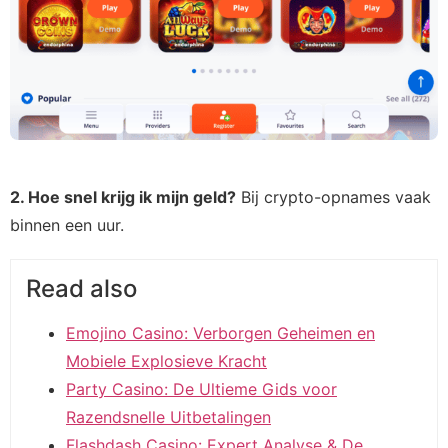
2. Hoe snel krijg ik mijn geld?
Bij crypto-opnames vaak
binnen een uur.
Read also
Emojino Casino: Verborgen Geheimen en
Mobiele Explosieve Kracht
Party Casino: De Ultieme Gids voor
Razendsnelle Uitbetalingen
Flashdash Casino: Expert Analyse & De