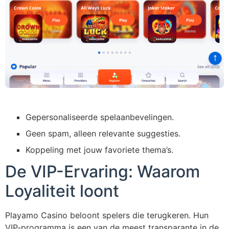
Gepersonaliseerde spelaanbevelingen.
Geen spam, alleen relevante suggesties.
Koppeling met jouw favoriete thema’s.
De VIP-Ervaring: Waarom
Loyaliteit loont
Playamo Casino beloont spelers die terugkeren. Hun
VIP-programma is een van de meest transparante in de