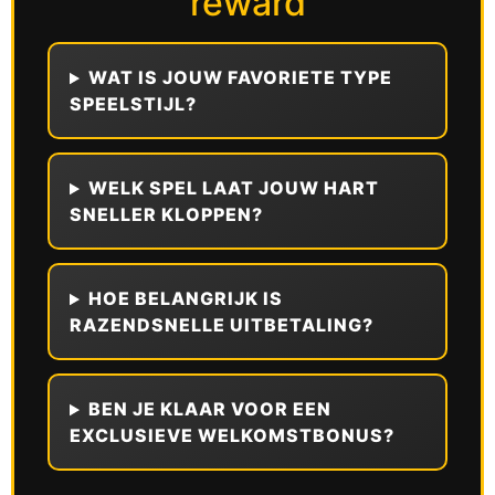
reward
WAT IS JOUW FAVORIETE TYPE
SPEELSTIJL?
WELK SPEL LAAT JOUW HART
SNELLER KLOPPEN?
HOE BELANGRIJK IS
RAZENDSNELLE UITBETALING?
BEN JE KLAAR VOOR EEN
EXCLUSIEVE WELKOMSTBONUS?