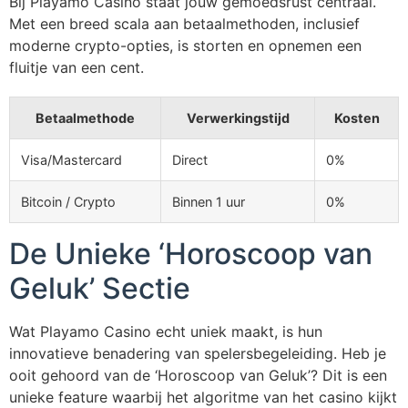
Bij Playamo Casino staat jouw gemoedsrust centraal.
Met een breed scala aan betaalmethoden, inclusief
moderne crypto-opties, is storten en opnemen een
fluitje van een cent.
Betaalmethode
Verwerkingstijd
Kosten
Visa/Mastercard
Direct
0%
Bitcoin / Crypto
Binnen 1 uur
0%
De Unieke ‘Horoscoop van
Geluk’ Sectie
Wat Playamo Casino echt uniek maakt, is hun
innovatieve benadering van spelersbegeleiding. Heb je
ooit gehoord van de ‘Horoscoop van Geluk’? Dit is een
unieke feature waarbij het algoritme van het casino kijkt