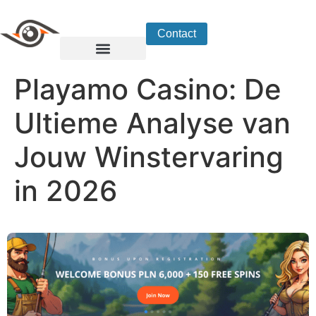
Contact
Playamo Casino: De
Ultieme Analyse van
Jouw Winstervaring
in 2026