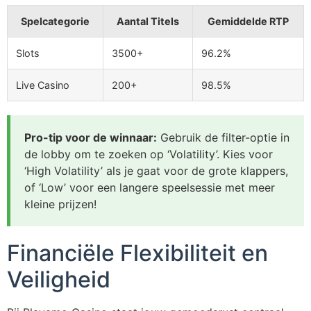
Spelcategorie
Aantal Titels
Gemiddelde RTP
Slots
3500+
96.2%
Live Casino
200+
98.5%
Pro-tip voor de winnaar:
Gebruik de filter-optie in
de lobby om te zoeken op ‘Volatility’. Kies voor
‘High Volatility’ als je gaat voor de grote klappers,
of ‘Low’ voor een langere speelsessie met meer
kleine prijzen!
Financiële Flexibiliteit en
Veiligheid