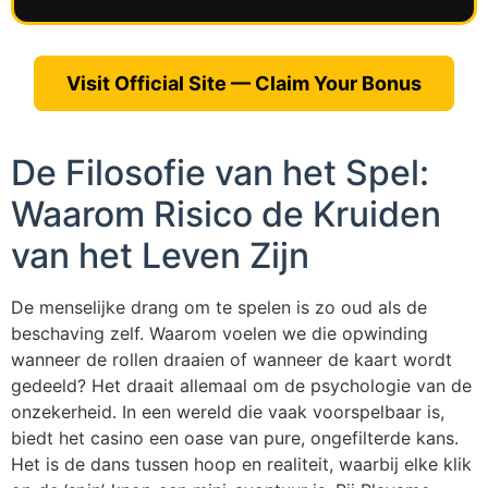
Visit Official Site — Claim Your Bonus
De Filosofie van het Spel:
Waarom Risico de Kruiden
van het Leven Zijn
De menselijke drang om te spelen is zo oud als de
beschaving zelf. Waarom voelen we die opwinding
wanneer de rollen draaien of wanneer de kaart wordt
gedeeld? Het draait allemaal om de psychologie van de
onzekerheid. In een wereld die vaak voorspelbaar is,
biedt het casino een oase van pure, ongefilterde kans.
Het is de dans tussen hoop en realiteit, waarbij elke klik