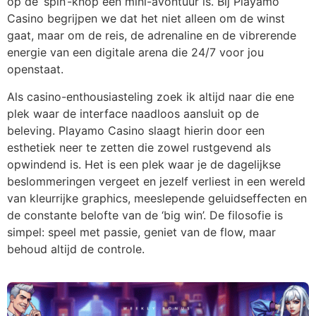
op de ‘spin’-knop een mini-avontuur is. Bij Playamo
Casino begrijpen we dat het niet alleen om de winst
gaat, maar om de reis, de adrenaline en de vibrerende
energie van een digitale arena die 24/7 voor jou
openstaat.
Als casino-enthousiasteling zoek ik altijd naar die ene
plek waar de interface naadloos aansluit op de
beleving. Playamo Casino slaagt hierin door een
esthetiek neer te zetten die zowel rustgevend als
opwindend is. Het is een plek waar je de dagelijkse
beslommeringen vergeet en jezelf verliest in een wereld
van kleurrijke graphics, meeslepende geluidseffecten en
de constante belofte van de ‘big win’. De filosofie is
simpel: speel met passie, geniet van de flow, maar
behoud altijd de controle.