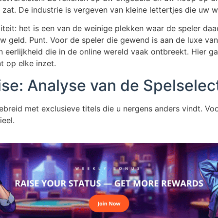
 zat. De industrie is vergeven van kleine lettertjes die uw 
liteit: het is een van de weinige plekken waar de speler daa
uw geld. Punt. Voor de speler die gewend is aan de luxe van
n eerlijkheid die in de online wereld vaak ontbreekt. Hier ga
 op elke inzet.
ise: Analyse van de Spelselec
gebreid met exclusieve titels die u nergens anders vindt. Vo
ieel.