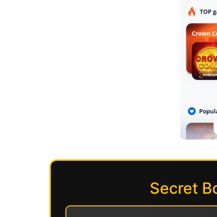
Secret Bo