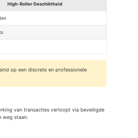
High-Roller Geschiktheid
ten
ts
traind op een discrete en professionele
werking van transacties verloopt via beveiligde
e weg staan.