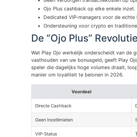
Geen verborgen transactiekosten op o
Ojo Plus cashback op elke enkele inzet.
Dedicated VIP-managers voor de echte h
Ondersteuning voor crypto en tradition
De “Ojo Plus” Revolutie
Wat Play Ojo werkelijk onderscheidt van de gri
vasthouden van uw bonusgeld, geeft Play Ojo 
speler die dagelijks hoge volumes draait, loop
manier om loyaliteit te belonen in 2026.
Voordeel
Directe Cashback
Geen Inzetlimieten
VIP-Status