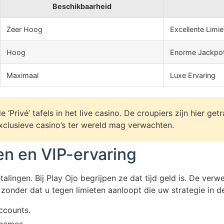
Beschikbaarheid
Zeer Hoog
Excellente Limie
Hoog
Enorme Jackpo
Maximaal
Luxe Ervaring
 ‘Privé’ tafels in het live casino. De croupiers zijn hier ge
exclusieve casino’s ter wereld mag verwachten.
en en VIP-ervaring
talingen. Bij Play Ojo begrijpen ze dat tijd geld is. De ver
onder dat u tegen limieten aanloopt die uw strategie in d
ccounts.