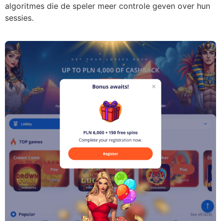
algoritmes die de speler meer controle geven over hun
sessies.