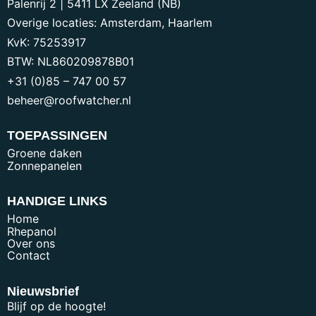
Palenrij 2
|
5411 LX Zeeland (NB)
Overige locaties: Amsterdam, Haarlem
KvK:
75253917
BTW:
NL860209878B01
+31 (0)85 – 747 00 57
beheer@roofwatcher.nl
TOEPASSINGEN
Groene daken
Zonnepanelen
HANDIGE LINKS
Home
Rhepanol
Over ons
Contact
Nieuwsbrief
Blijf op de hoogte!