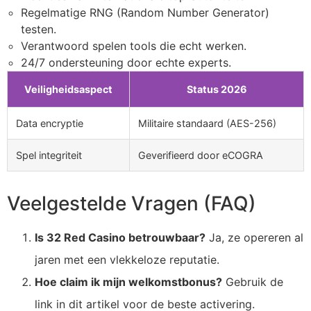
Regelmatige RNG (Random Number Generator)
testen.
Verantwoord spelen tools die echt werken.
24/7 ondersteuning door echte experts.
Veiligheidsaspect
Status 2026
Data encryptie
Militaire standaard (AES-256)
Spel integriteit
Geverifieerd door eCOGRA
Veelgestelde Vragen (FAQ)
Is 32 Red Casino betrouwbaar?
Ja, ze opereren al
jaren met een vlekkeloze reputatie.
Hoe claim ik mijn welkomstbonus?
Gebruik de
link in dit artikel voor de beste activering.