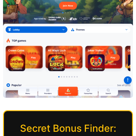
Secret Bonus Finder: