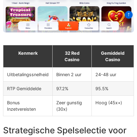
Kenmerk
32 Red
Gemiddeld
Casino
Casino
Uitbetalingssnelheid
Binnen 2 uur
24-48 uur
RTP Gemiddelde
97.2%
95.5%
Bonus
Zeer gunstig
Hoog (45x+)
Inzetvereisten
(30x)
Strategische Spelselectie voor