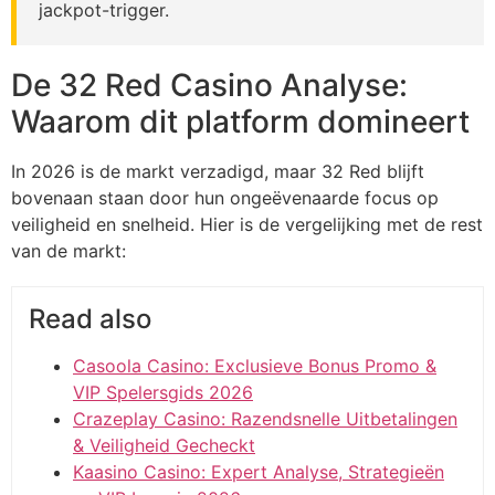
jackpot-trigger.
De 32 Red Casino Analyse:
Waarom dit platform domineert
In 2026 is de markt verzadigd, maar 32 Red blijft
bovenaan staan door hun ongeëvenaarde focus op
veiligheid en snelheid. Hier is de vergelijking met de rest
van de markt:
Read also
Casoola Casino: Exclusieve Bonus Promo &
VIP Spelersgids 2026
Crazeplay Casino: Razendsnelle Uitbetalingen
& Veiligheid Gecheckt
Kaasino Casino: Expert Analyse, Strategieën