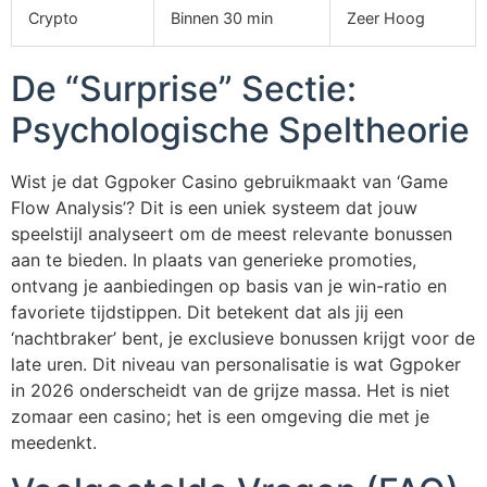
Crypto
Binnen 30 min
Zeer Hoog
De “Surprise” Sectie:
Psychologische Speltheorie
Wist je dat Ggpoker Casino gebruikmaakt van ‘Game
Flow Analysis’? Dit is een uniek systeem dat jouw
speelstijl analyseert om de meest relevante bonussen
aan te bieden. In plaats van generieke promoties,
ontvang je aanbiedingen op basis van je win-ratio en
favoriete tijdstippen. Dit betekent dat als jij een
‘nachtbraker’ bent, je exclusieve bonussen krijgt voor de
late uren. Dit niveau van personalisatie is wat Ggpoker
in 2026 onderscheidt van de grijze massa. Het is niet
zomaar een casino; het is een omgeving die met je
meedenkt.