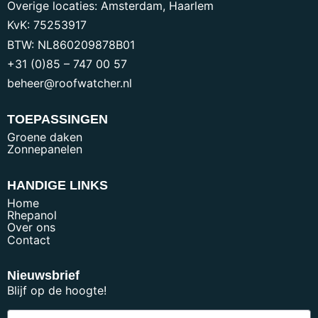
Overige locaties: Amsterdam, Haarlem
KvK:
75253917
BTW:
NL860209878B01
+31 (0)85 – 747 00 57
beheer@roofwatcher.nl
TOEPASSINGEN
Groene daken
Zonnepanelen
HANDIGE LINKS
Home
Rhepanol
Over ons
Contact
Nieuwsbrief
Blijf op de hoogte!