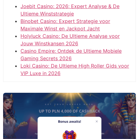
Joebit Casino: 2026: Expert Analyse & De
Ultieme Winststrategie
Binobet Casino: Expert Strategie voor
Maximale Winst en Jackpot Jacht
Holyluck Casino: De Ultieme Analyse voor
Jouw Winstkansen 2026
Casino Empire: Ontdek de Ultieme Mobiele
Gaming Secrets 2026
Loki Casino: De Ultieme High Roller Gids voor
VIP Luxe in 2026