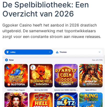
De Spelbibliotheek: Een
Overzicht van 2026
Ggpoker Casino heeft het aanbod in 2026 drastisch
uitgebreid. De samenwerking met topontwikkelaars
zorgt voor een constante stroom aan nieuwe releases.