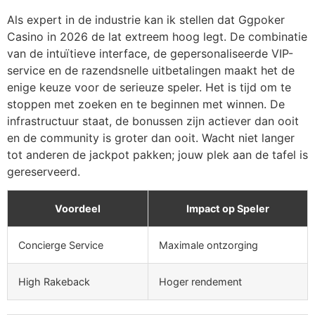
Als expert in de industrie kan ik stellen dat Ggpoker
Casino in 2026 de lat extreem hoog legt. De combinatie
van de intuïtieve interface, de gepersonaliseerde VIP-
service en de razendsnelle uitbetalingen maakt het de
enige keuze voor de serieuze speler. Het is tijd om te
stoppen met zoeken en te beginnen met winnen. De
infrastructuur staat, de bonussen zijn actiever dan ooit
en de community is groter dan ooit. Wacht niet langer
tot anderen de jackpot pakken; jouw plek aan de tafel is
gereserveerd.
Voordeel
Impact op Speler
Concierge Service
Maximale ontzorging
High Rakeback
Hoger rendement