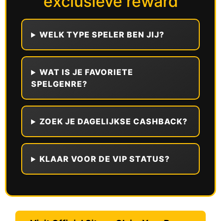
exclusieve reward
WELK TYPE SPELER BEN JIJ?
WAT IS JE FAVORIETE
SPELGENRE?
ZOEK JE DAGELIJKSE CASHBACK?
KLAAR VOOR DE VIP STATUS?