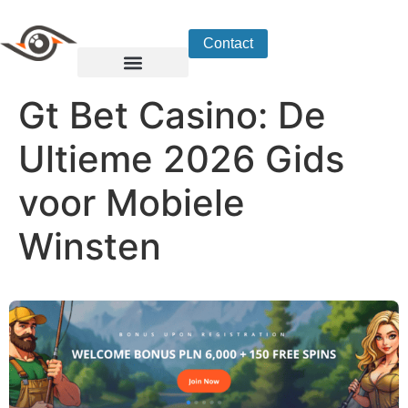
Contact
Gt Bet Casino: De
Ultieme 2026 Gids
voor Mobiele
Winsten