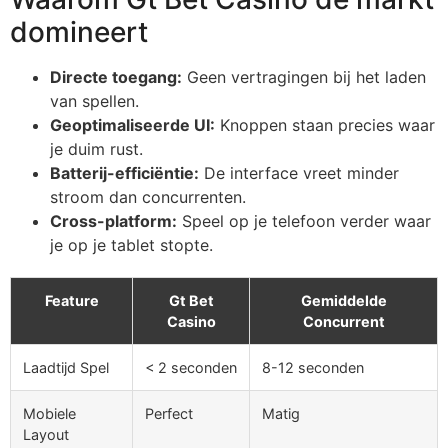
domineert
Directe toegang:
Geen vertragingen bij het laden
van spellen.
Geoptimaliseerde UI:
Knoppen staan precies waar
je duim rust.
Batterij-efficiëntie:
De interface vreet minder
stroom dan concurrenten.
Cross-platform:
Speel op je telefoon verder waar
je op je tablet stopte.
Feature
Gt Bet
Gemiddelde
Casino
Concurrent
Laadtijd Spel
< 2 seconden
8-12 seconden
Mobiele
Perfect
Matig
Layout