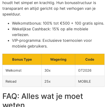
houdt het simpel en krachtig. Hun bonusstructuur is
transparant en altijd gericht op het verhogen van je
speelduur.
Welkomstbonus: 100% tot €500 + 100 gratis spins.
Wekelijkse Cashback: 15% op alle mobiele
verliezen.
VIP-programma: Exclusieve toernooien voor
mobiele gebruikers.
Bonus Type
Wagering
Code
Welkomst
30x
GT2026
Reload
25x
MOBILE
FAQ: Alles wat je moet
weten