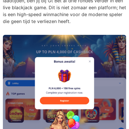
laadtijden, ben jij bij Gt Bet al drie rondes verder in een
live blackjack game. Dit is niet zomaar een platform; het
is een high-speed winmachine voor de moderne speler
die geen tijd te verliezen heeft.