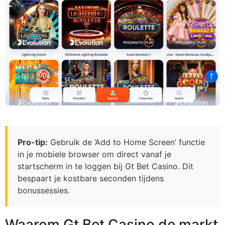
Pro-tip:
Gebruik de ‘Add to Home Screen’ functie
in je mobiele browser om direct vanaf je
startscherm in te loggen bij Gt Bet Casino. Dit
bespaart je kostbare seconden tijdens
bonussessies.
Waarom Gt Bet Casino de markt