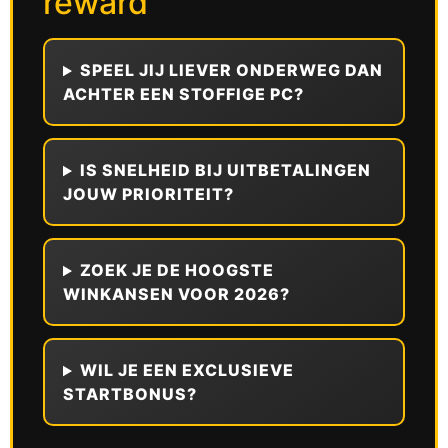
reward
SPEEL JIJ LIEVER ONDERWEG DAN
ACHTER EEN STOFFIGE PC?
IS SNELHEID BIJ UITBETALINGEN
JOUW PRIORITEIT?
ZOEK JE DE HOOGSTE
WINKANSEN VOOR 2026?
WIL JE EEN EXCLUSIEVE
STARTBONUS?