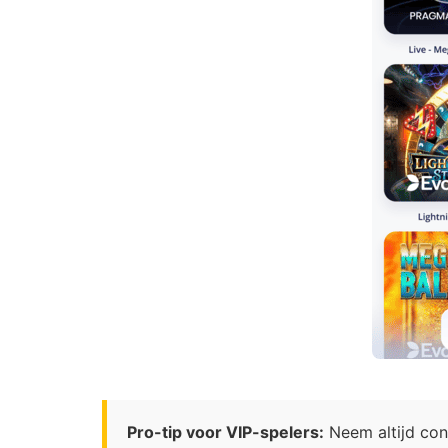
Pro-tip voor VIP-spelers:
Neem altijd cont