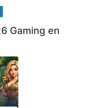
026 Gaming en