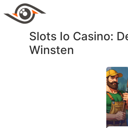
Rhepanol
VvE
Toepassin
Slots Io Casino: 
Winsten