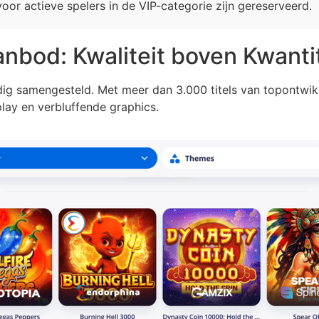
voor actieve spelers in de VIP-categorie zijn gereserveerd.
nbod: Kwaliteit boven Kwantit
ldig samengesteld. Met meer dan 3.000 titels van topontwik
play en verbluffende graphics.