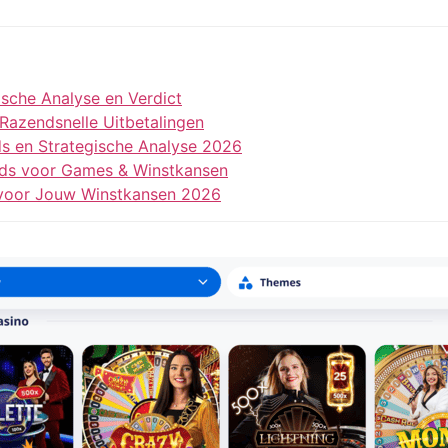
ische Analyse en Verdict
 Razendsnelle Uitbetalingen
ds en Strategische Analyse 2026
ids voor Games & Winstkansen
 voor Jouw Winstkansen 2026