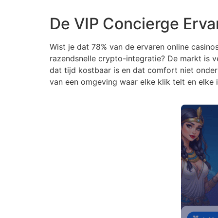
De VIP Concierge Ervar
Wist je dat 78% van de ervaren online casinos
razendsnelle crypto-integratie? De markt is v
dat tijd kostbaar is en dat comfort niet onder
van een omgeving waar elke klik telt en elke