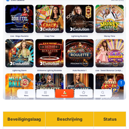
Beveiligingslaag
Beschrijving
Status