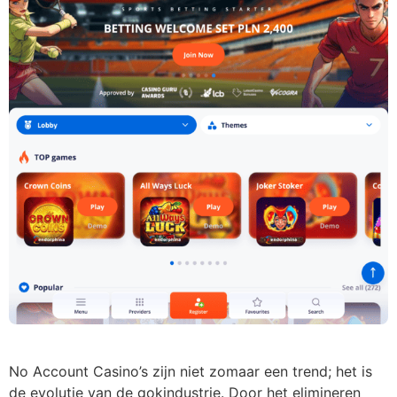
No Account Casino’s zijn niet zomaar een trend; het is
de evolutie van de gokindustrie. Door het elimineren