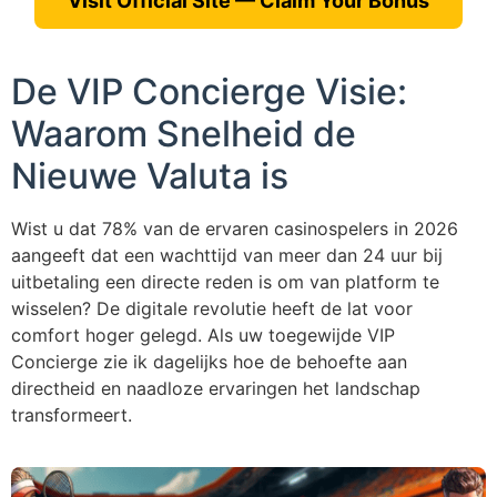
Visit Official Site — Claim Your Bonus
De VIP Concierge Visie:
Waarom Snelheid de
Nieuwe Valuta is
Wist u dat 78% van de ervaren casinospelers in 2026
aangeeft dat een wachttijd van meer dan 24 uur bij
uitbetaling een directe reden is om van platform te
wisselen? De digitale revolutie heeft de lat voor
comfort hoger gelegd. Als uw toegewijde VIP
Concierge zie ik dagelijks hoe de behoefte aan
directheid en naadloze ervaringen het landschap
transformeert.