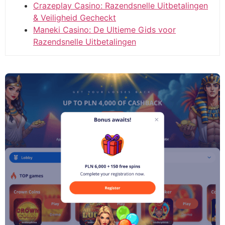
Crazeplay Casino: Razendsnelle Uitbetalingen
& Veiligheid Gecheckt
Maneki Casino: De Ultieme Gids voor
Razendsnelle Uitbetalingen