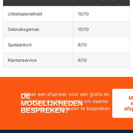
Uitbetaalsnelheid
10/10
Gebruiksgemak
10/10
Spelaanbod
9/10
Klantenservice
9/10
Maak een afspraak voor een gratis én
DE
M
vrijblijvende dakinspectie om daarna
MOGELIJKHEDEN
samen de mogelijkheden te bespreken
afs
BESPREKEN?