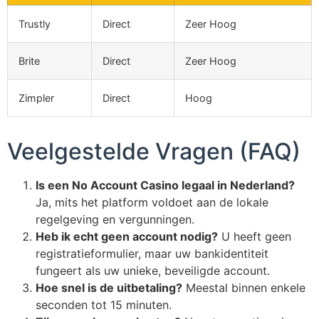
Trustly
Direct
Zeer Hoog
Brite
Direct
Zeer Hoog
Zimpler
Direct
Hoog
Veelgestelde Vragen (FAQ)
Is een No Account Casino legaal in Nederland?
Ja, mits het platform voldoet aan de lokale
regelgeving en vergunningen.
Heb ik echt geen account nodig?
U heeft geen
registratieformulier, maar uw bankidentiteit
fungeert als uw unieke, beveiligde account.
Hoe snel is de uitbetaling?
Meestal binnen enkele
seconden tot 15 minuten.