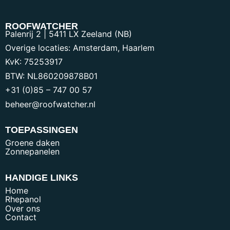
ROOFWATCHER
Palenrij 2
|
5411 LX Zeeland (NB)
Overige locaties: Amsterdam, Haarlem
KvK:
75253917
BTW:
NL860209878B01
+31 (0)85 – 747 00 57
beheer@roofwatcher.nl
TOEPASSINGEN
Groene daken
Zonnepanelen
HANDIGE LINKS
Home
Rhepanol
Over ons
Contact