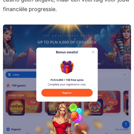
financiële progressie.