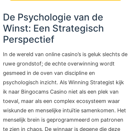
De Psychologie van de
Winst: Een Strategisch
Perspectief
In de wereld van online casino’s is geluk slechts de
ruwe grondstof; de echte overwinning wordt
gesmeed in de oven van discipline en
psychologisch inzicht. Als Winning Strategist kijk
ik naar Bingocams Casino niet als een plek van
toeval, maar als een complex ecosysteem waar
wiskunde en menselijke intuïtie samenkomen. Het
menselijk brein is geprogrammeerd om patronen
te zien in chaos. De winnaar is degene die deze