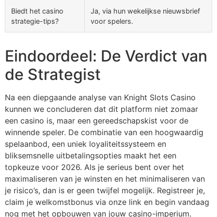
Biedt het casino
Ja, via hun wekelijkse nieuwsbrief
strategie-tips?
voor spelers.
Eindoordeel: De Verdict van
de Strategist
Na een diepgaande analyse van Knight Slots Casino
kunnen we concluderen dat dit platform niet zomaar
een casino is, maar een gereedschapskist voor de
winnende speler. De combinatie van een hoogwaardig
spelaanbod, een uniek loyaliteitssysteem en
bliksemsnelle uitbetalingsopties maakt het een
topkeuze voor 2026. Als je serieus bent over het
maximaliseren van je winsten en het minimaliseren van
je risico’s, dan is er geen twijfel mogelijk. Registreer je,
claim je welkomstbonus via onze link en begin vandaag
nog met het opbouwen van jouw casino-imperium.