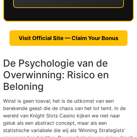
Visit Official Site — Claim Your Bonus
De Psychologie van de
Overwinning: Risico en
Beloning
Winst is geen toeval; het is de uitkomst van een
berekende geest die de chaos van het lot temt. In de
wereld van Knight Slots Casino kijken we niet naar
geluk als een abstract concept, maar als een
statistische variabele die wij als ‘Winning Strategists’