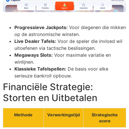
Progressieve Jackpots:
Voor diegenen die mikken
op de astronomische winsten.
Live Dealer Tafels:
Voor de speler die invloed wil
uitoefenen via tactische beslissingen.
Megaways Slots:
Voor maximale variatie en
winlijnen.
Klassieke Tafelspellen:
De basis voor elke
serieuze bankroll opbouw.
Financiële Strategie:
Storten en Uitbetalen
Methode
Verwerkingstijd
Strategische
score