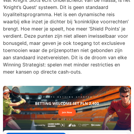
‘Knight’s Quest’ systeem. Dit is geen standaard
loyaliteitsprogramma. Het is een dynamische reis
waarbij elke inzet je dichter bij ‘koninklijke voorrechten’
brengt. Hoe meer je speelt, hoe meer ‘Shield Points’ je
verdient. Deze punten zijn niet alleen inwisselbaar voor
bonusgeld, maar geven je ook toegang tot exclusieve
toernooien waar de prijzenpotten niet gebonden zijn
aan standaard inzetvereisten. Dit is de droom van elke
Winning Strategist: spelen met minder restricties en
meer kansen op directe cash-outs.