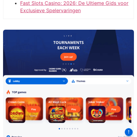
Fast Slots Casino: 2026: De Ultieme Gids voor
Exclusieve Spelervaringen