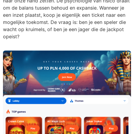
naar onze hand zetten. De psychologie van risico draait
om de balans tussen behoud en expansie. Wanneer je
een inzet plaatst, koop je eigenlijk een ticket naar een
mogelijke toekomst. De vraag is: ben je een speler die
wacht op kruimels, of ben je een jager die de jackpot
opeist?