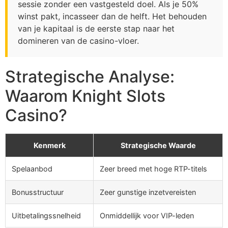
sessie zonder een vastgesteld doel. Als je 50%
winst pakt, incasseer dan de helft. Het behouden
van je kapitaal is de eerste stap naar het
domineren van de casino-vloer.
Strategische Analyse:
Waarom Knight Slots
Casino?
Kenmerk
Strategische Waarde
Spelaanbod
Zeer breed met hoge RTP-titels
Bonusstructuur
Zeer gunstige inzetvereisten
Uitbetalingssnelheid
Onmiddellijk voor VIP-leden