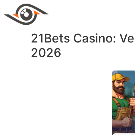
Rhepanol
VvE
Toepassin
21Bets Casino: V
2026