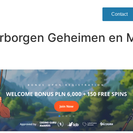
gen
Projecten
Over ons
Blog
Contact
erborgen Geheimen en M