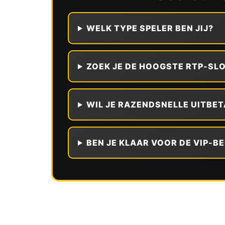
WELK TYPE SPELER BEN JIJ?
ZOEK JE DE HOOGSTE RTP-SL
WIL JE RAZENDSNELLE UITBE
BEN JE KLAAR VOOR DE VIP-B