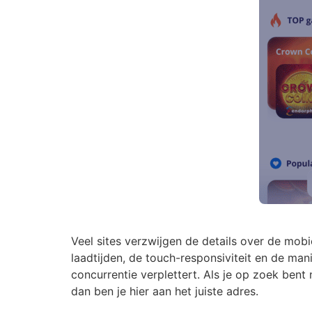
Veel sites verzwijgen de details over de mobi
laadtijden, de touch-responsiviteit en de man
concurrentie verplettert. Als je op zoek bent
dan ben je hier aan het juiste adres.