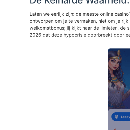
De Keiharde Waarheid:
Laten we eerlijk zijn: de meeste online casin
ontworpen om je te vermaken, niet om je rijk t
welkomstbonus; jij kijkt naar de limieten, de 
2026 dat deze hypocrisie doorbreekt door ee