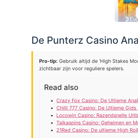
De Punterz Casino Anal
Pro-tip:
Gebruik altijd de ‘High Stakes Mode
zichtbaar zijn voor reguliere spelers.
Read also
Crazy Fox Casino: De Ultieme Ana
Chilli 777 Casino: De Ultieme Gids
Locowin Casino: Razendsnelle Uitb
Taikaspins Casino: Geheimen en Mo
21Red Casino: De ultieme High Rol