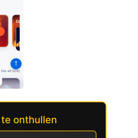
te onthullen