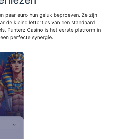
erliezen
en paar euro hun geluk beproeven. Ze zijn
aar de kleine lettertjes van een standaard
els. Punterz Casino is het eerste platform in
een perfecte synergie.