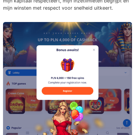
mijn kapitaal respecteert, mijn inzetlimieten begrijpt en
mijn winsten met respect voor snelheid uitkeert.