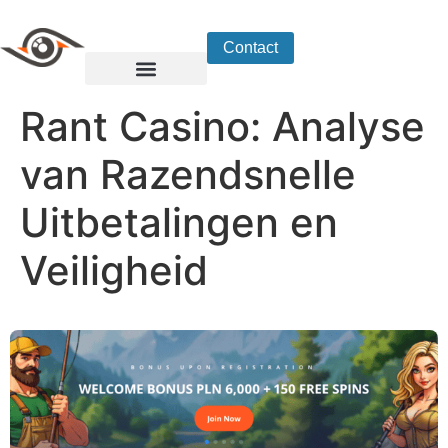
Contact
Rant Casino: Analyse
van Razendsnelle
Uitbetalingen en
Veiligheid