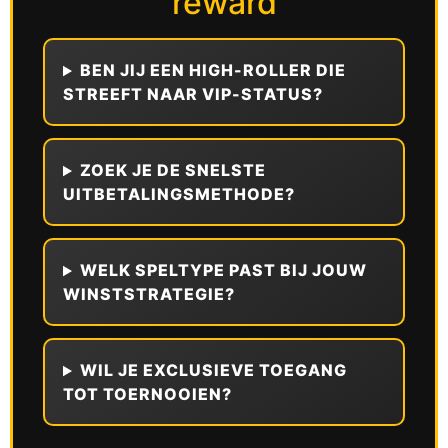
reward
BEN JIJ EEN HIGH-ROLLER DIE
STREEFT NAAR VIP-STATUS?
ZOEK JE DE SNELSTE
UITBETALINGSMETHODE?
WELK SPELTYPE PAST BIJ JOUW
WINSTSTRATEGIE?
WIL JE EXCLUSIEVE TOEGANG
TOT TOERNOOIEN?