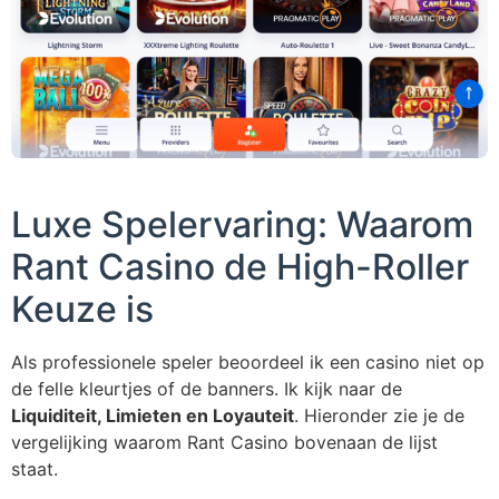
Luxe Spelervaring: Waarom
Rant Casino de High-Roller
Keuze is
Als professionele speler beoordeel ik een casino niet op
de felle kleurtjes of de banners. Ik kijk naar de
Liquiditeit, Limieten en Loyauteit
. Hieronder zie je de
vergelijking waarom Rant Casino bovenaan de lijst
staat.