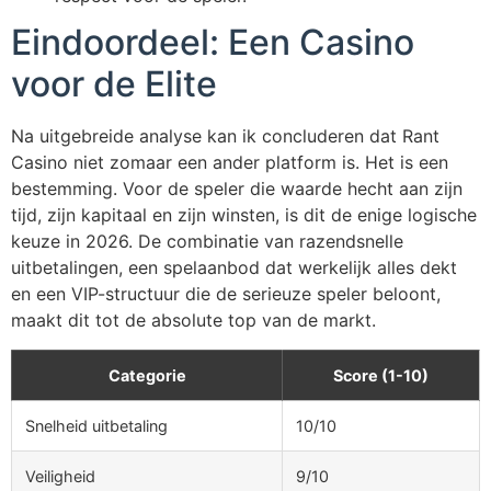
Eindoordeel: Een Casino
voor de Elite
Na uitgebreide analyse kan ik concluderen dat Rant
Casino niet zomaar een ander platform is. Het is een
bestemming. Voor de speler die waarde hecht aan zijn
tijd, zijn kapitaal en zijn winsten, is dit de enige logische
keuze in 2026. De combinatie van razendsnelle
uitbetalingen, een spelaanbod dat werkelijk alles dekt
en een VIP-structuur die de serieuze speler beloont,
maakt dit tot de absolute top van de markt.
Categorie
Score (1-10)
Snelheid uitbetaling
10/10
Veiligheid
9/10