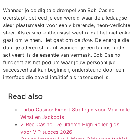
Wanneer je de digitale drempel van Bob Casino
overstapt, betreed je een wereld waar de alledaagse
sleur plaatsmaakt voor een vibrerende, neon-verlichte
sfeer. Als casino-enthousiast weet ik dat het niet enkel
gaat om winnen. Het gaat om de
flow
. De energie die
door je aderen stroomt wanneer je een bonusronde
activeert, is de essentie van vermaak. Bob Casino
fungeert als het podium waar jouw persoonlijke
succesverhaal kan beginnen, ondersteund door een
interface die zowel intuïtief als razendsnel is.
Read also
Turbo Casino: Expert Strategie voor Maximale
Winst en Jackpots
21Red Casino: De ultieme High Roller gids
voor VIP succes 2026