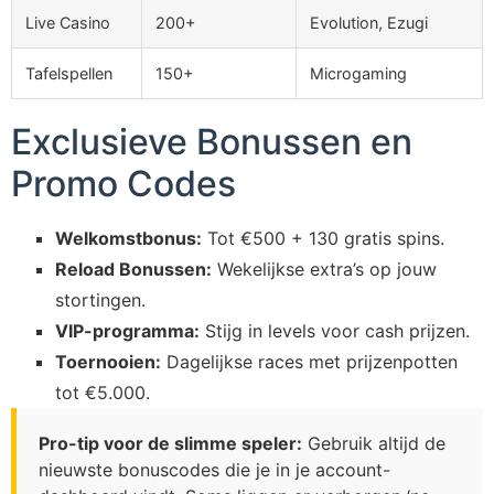
Live Casino
200+
Evolution, Ezugi
Tafelspellen
150+
Microgaming
Exclusieve Bonussen en
Promo Codes
Welkomstbonus:
Tot €500 + 130 gratis spins.
Reload Bonussen:
Wekelijkse extra’s op jouw
stortingen.
VIP-programma:
Stijg in levels voor cash prijzen.
Toernooien:
Dagelijkse races met prijzenpotten
tot €5.000.
Pro-tip voor de slimme speler:
Gebruik altijd de
nieuwste bonuscodes die je in je account-