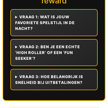
reward
VRAAG 1: WAT IS JOUW
FAVORIETE SPELSTIJL IN DE
NACHT?
VRAAG 2: BEN JE EEN ECHTE
‘HIGH ROLLER’ OF EEN ‘FUN
SEEKER’?
VRAAG 3: HOE BELANGRIJK IS
SNELHEID BIJ UITBETALINGEN?