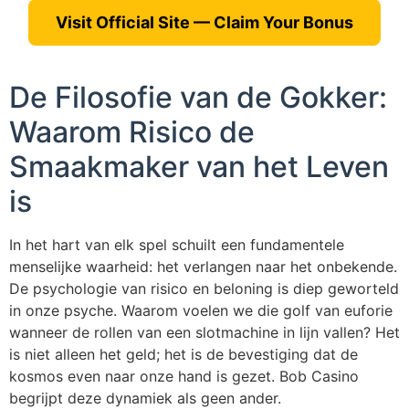
Visit Official Site — Claim Your Bonus
De Filosofie van de Gokker:
Waarom Risico de
Smaakmaker van het Leven
is
In het hart van elk spel schuilt een fundamentele
menselijke waarheid: het verlangen naar het onbekende.
De psychologie van risico en beloning is diep geworteld
in onze psyche. Waarom voelen we die golf van euforie
wanneer de rollen van een slotmachine in lijn vallen? Het
is niet alleen het geld; het is de bevestiging dat de
kosmos even naar onze hand is gezet. Bob Casino
begrijpt deze dynamiek als geen ander.