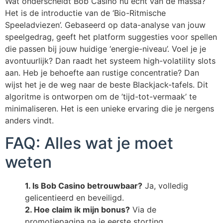
Wat onderscheidt Bob Casino nu echt van de massa?
Het is de introductie van de ‘Bio-Ritmische
Speeladviezen’. Gebaseerd op data-analyse van jouw
speelgedrag, geeft het platform suggesties voor spellen
die passen bij jouw huidige ‘energie-niveau’. Voel je je
avontuurlijk? Dan raadt het systeem high-volatility slots
aan. Heb je behoefte aan rustige concentratie? Dan
wijst het je de weg naar de beste Blackjack-tafels. Dit
algoritme is ontworpen om de ’tijd-tot-vermaak’ te
minimaliseren. Het is een unieke ervaring die je nergens
anders vindt.
FAQ: Alles wat je moet
weten
1. Is Bob Casino betrouwbaar?
Ja, volledig
gelicentieerd en beveiligd.
2. Hoe claim ik mijn bonus?
Via de
promotiepagina na je eerste storting.