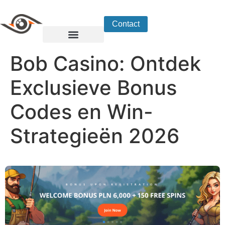
Contact
Bob Casino: Ontdek
Exclusieve Bonus
Codes en Win-
Strategieën 2026