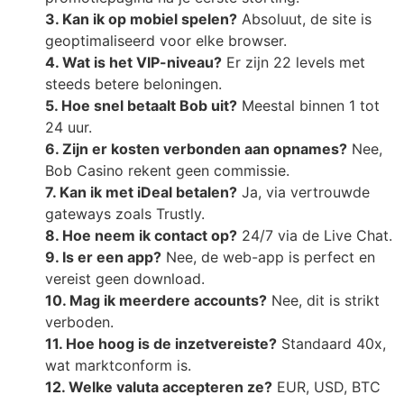
3. Kan ik op mobiel spelen?
Absoluut, de site is
geoptimaliseerd voor elke browser.
4. Wat is het VIP-niveau?
Er zijn 22 levels met
steeds betere beloningen.
5. Hoe snel betaalt Bob uit?
Meestal binnen 1 tot
24 uur.
6. Zijn er kosten verbonden aan opnames?
Nee,
Bob Casino rekent geen commissie.
7. Kan ik met iDeal betalen?
Ja, via vertrouwde
gateways zoals Trustly.
8. Hoe neem ik contact op?
24/7 via de Live Chat.
9. Is er een app?
Nee, de web-app is perfect en
vereist geen download.
10. Mag ik meerdere accounts?
Nee, dit is strikt
verboden.
11. Hoe hoog is de inzetvereiste?
Standaard 40x,
wat marktconform is.
12. Welke valuta accepteren ze?
EUR, USD, BTC