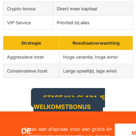
Crypto-bonus
Direct meer kapitaal
VIP-Service
Prioriteit bij alles
Strategie
Resultaatverwachting
Aggressieve Inzet
Hoge variantie, hoge winst
Conservatieve Inzet
Lange speeltijd, lage winst
START NU: CLAIM JE
WELKOMSTBONUS
Maak een afspraak voor een gratis én
DE
M