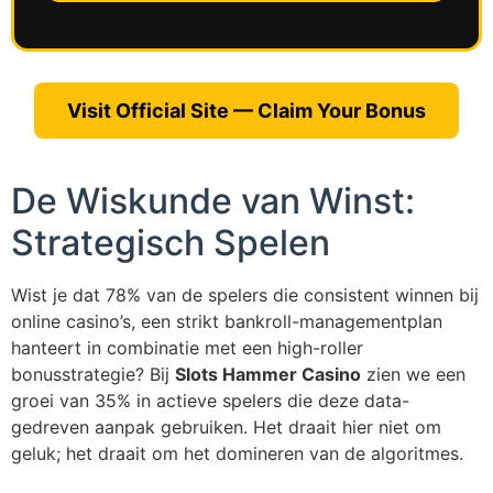
Visit Official Site — Claim Your Bonus
De Wiskunde van Winst:
Strategisch Spelen
Wist je dat 78% van de spelers die consistent winnen bij
online casino’s, een strikt bankroll-managementplan
hanteert in combinatie met een high-roller
bonusstrategie? Bij
Slots Hammer Casino
zien we een
groei van 35% in actieve spelers die deze data-
gedreven aanpak gebruiken. Het draait hier niet om
geluk; het draait om het domineren van de algoritmes.