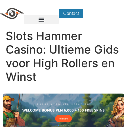
Contact
Slots Hammer
Casino: Ultieme Gids
voor High Rollers en
Winst