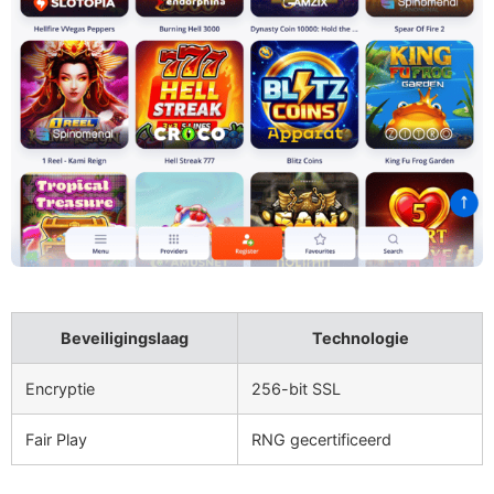
Beveiligingslaag
Technologie
Encryptie
256-bit SSL
Fair Play
RNG gecertificeerd