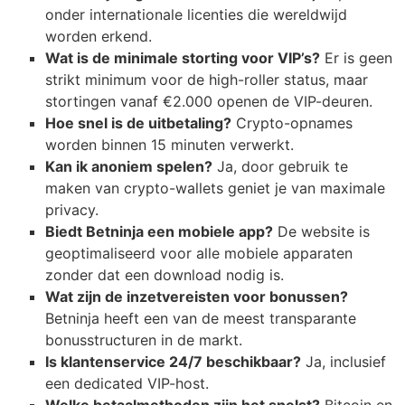
onder internationale licenties die wereldwijd
worden erkend.
Wat is de minimale storting voor VIP’s?
Er is geen
strikt minimum voor de high-roller status, maar
stortingen vanaf €2.000 openen de VIP-deuren.
Hoe snel is de uitbetaling?
Crypto-opnames
worden binnen 15 minuten verwerkt.
Kan ik anoniem spelen?
Ja, door gebruik te
maken van crypto-wallets geniet je van maximale
privacy.
Biedt Betninja een mobiele app?
De website is
geoptimaliseerd voor alle mobiele apparaten
zonder dat een download nodig is.
Wat zijn de inzetvereisten voor bonussen?
Betninja heeft een van de meest transparante
bonusstructuren in de markt.
Is klantenservice 24/7 beschikbaar?
Ja, inclusief
een dedicated VIP-host.