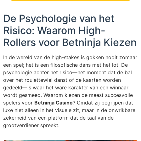
De Psychologie van het
Risico: Waarom High-
Rollers voor Betninja Kiezen
In de wereld van de high-stakes is gokken nooit zomaar
een spel; het is een filosofische dans met het lot. De
psychologie achter het risico—het moment dat de bal
over het roulettewiel danst of de kaarten worden
gedeeld—is waar het ware karakter van een winnaar
wordt gesmeed. Waarom kiezen de meest succesvolle
spelers voor
Betninja Casino
? Omdat zij begrijpen dat
luxe niet alleen in het visuele zit, maar in de onwrikbare
zekerheid van een platform dat de taal van de
grootverdiener spreekt.