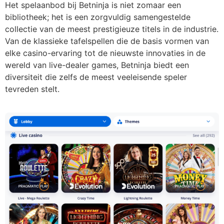
Het spelaanbod bij Betninja is niet zomaar een
bibliotheek; het is een zorgvuldig samengestelde
collectie van de meest prestigieuze titels in de industrie.
Van de klassieke tafelspellen die de basis vormen van
elke casino-ervaring tot de nieuwste innovaties in de
wereld van live-dealer games, Betninja biedt een
diversiteit die zelfs de meest veeleisende speler
tevreden stelt.