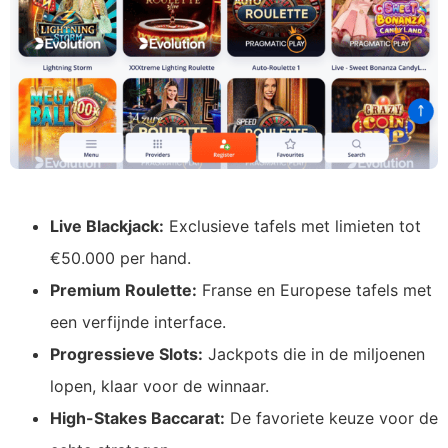
Live Blackjack:
Exclusieve tafels met limieten tot
€50.000 per hand.
Premium Roulette:
Franse en Europese tafels met
een verfijnde interface.
Progressieve Slots:
Jackpots die in de miljoenen
lopen, klaar voor de winnaar.
High-Stakes Baccarat:
De favoriete keuze voor de