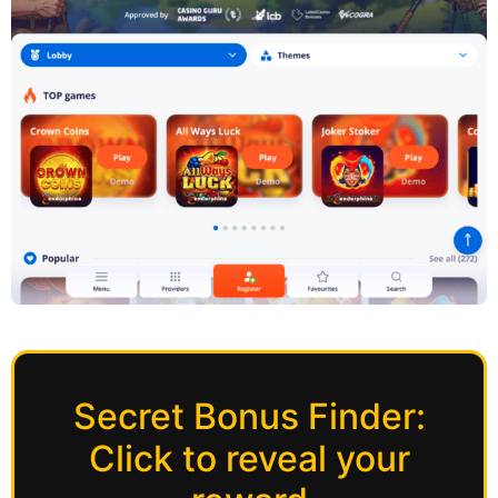
Secret Bonus Finder:
Click to reveal your