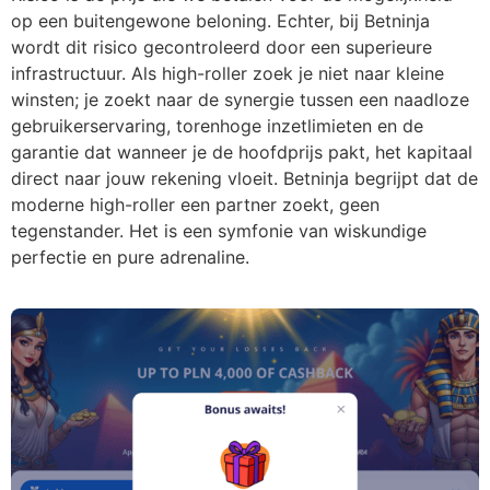
op een buitengewone beloning. Echter, bij Betninja
wordt dit risico gecontroleerd door een superieure
infrastructuur. Als high-roller zoek je niet naar kleine
winsten; je zoekt naar de synergie tussen een naadloze
gebruikerservaring, torenhoge inzetlimieten en de
garantie dat wanneer je de hoofdprijs pakt, het kapitaal
direct naar jouw rekening vloeit. Betninja begrijpt dat de
moderne high-roller een partner zoekt, geen
tegenstander. Het is een symfonie van wiskundige
perfectie en pure adrenaline.