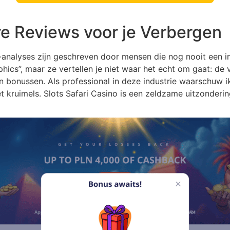
e Reviews voor je Verbergen
no-analyses zijn geschreven door mensen die nog nooit een 
ics”, maar ze vertellen je niet waar het echt om gaat: de vo
 bonussen. Als professional in deze industrie waarschuw i
 kruimels. Slots Safari Casino is een zeldzame uitzonderin