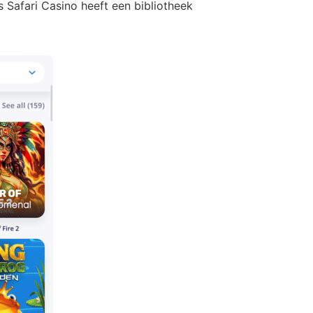
ts Safari Casino heeft een bibliotheek