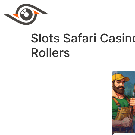
Rhepanol
VvE
Toepassin
Slots Safari Casi
Rollers