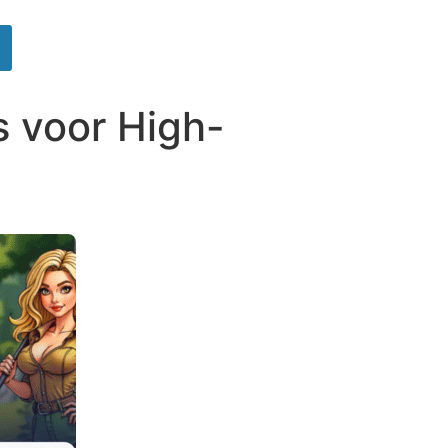
s voor High-