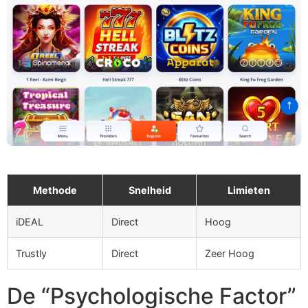
Methode
Snelheid
Limieten
iDEAL
Direct
Hoog
Trustly
Direct
Zeer Hoog
De “Psychologische Factor”