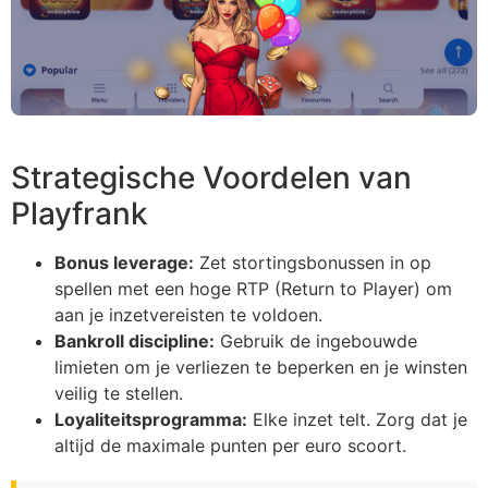
Strategische Voordelen van
Playfrank
Bonus leverage:
Zet stortingsbonussen in op
spellen met een hoge RTP (Return to Player) om
aan je inzetvereisten te voldoen.
Bankroll discipline:
Gebruik de ingebouwde
limieten om je verliezen te beperken en je winsten
veilig te stellen.
Loyaliteitsprogramma:
Elke inzet telt. Zorg dat je
altijd de maximale punten per euro scoort.