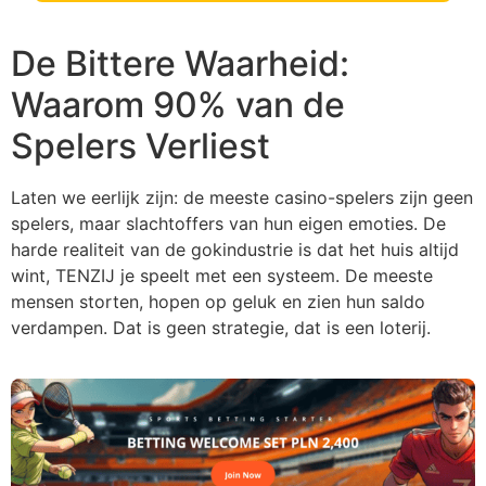
De Bittere Waarheid:
Waarom 90% van de
Spelers Verliest
Laten we eerlijk zijn: de meeste casino-spelers zijn geen
spelers, maar slachtoffers van hun eigen emoties. De
harde realiteit van de gokindustrie is dat het huis altijd
wint, TENZIJ je speelt met een systeem. De meeste
mensen storten, hopen op geluk en zien hun saldo
verdampen. Dat is geen strategie, dat is een loterij.