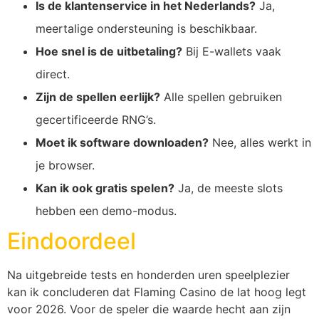
Is de klantenservice in het Nederlands?
Ja,
meertalige ondersteuning is beschikbaar.
Hoe snel is de uitbetaling?
Bij E-wallets vaak
direct.
Zijn de spellen eerlijk?
Alle spellen gebruiken
gecertificeerde RNG’s.
Moet ik software downloaden?
Nee, alles werkt in
je browser.
Kan ik ook gratis spelen?
Ja, de meeste slots
hebben een demo-modus.
Eindoordeel
Na uitgebreide tests en honderden uren speelplezier
kan ik concluderen dat Flaming Casino de lat hoog legt
voor 2026. Voor de speler die waarde hecht aan zijn