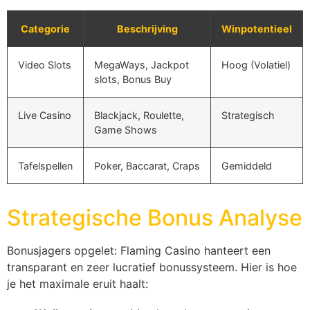
Categorie
Beschrijving
Winpotentieel
Video Slots
MegaWays, Jackpot
Hoog (Volatiel)
slots, Bonus Buy
Live Casino
Blackjack, Roulette,
Strategisch
Game Shows
Tafelspellen
Poker, Baccarat, Craps
Gemiddeld
Strategische Bonus Analyse
Bonusjagers opgelet: Flaming Casino hanteert een
transparant en zeer lucratief bonussysteem. Hier is hoe
je het maximale eruit haalt: