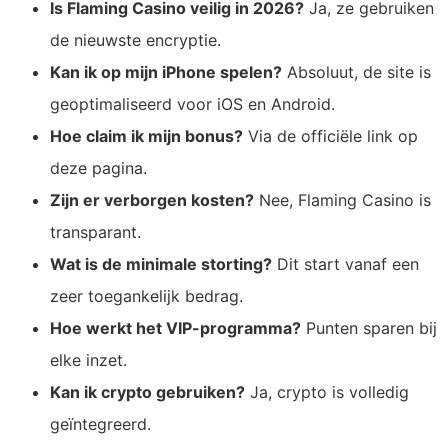
Is Flaming Casino veilig in 2026?
Ja, ze gebruiken
de nieuwste encryptie.
Kan ik op mijn iPhone spelen?
Absoluut, de site is
geoptimaliseerd voor iOS en Android.
Hoe claim ik mijn bonus?
Via de officiële link op
deze pagina.
Zijn er verborgen kosten?
Nee, Flaming Casino is
transparant.
Wat is de minimale storting?
Dit start vanaf een
zeer toegankelijk bedrag.
Hoe werkt het VIP-programma?
Punten sparen bij
elke inzet.
Kan ik crypto gebruiken?
Ja, crypto is volledig
geïntegreerd.