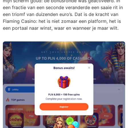
mijn scherm goud: de bonusronde was geactiveerd. In
een fractie van een seconde veranderde een saaie rit in
een triomf van duizenden euro’s. Dat is de kracht van
Flaming Casino: het is niet zomaar een platform, het is
een portaal naar winst, waar en wanneer je maar wilt.