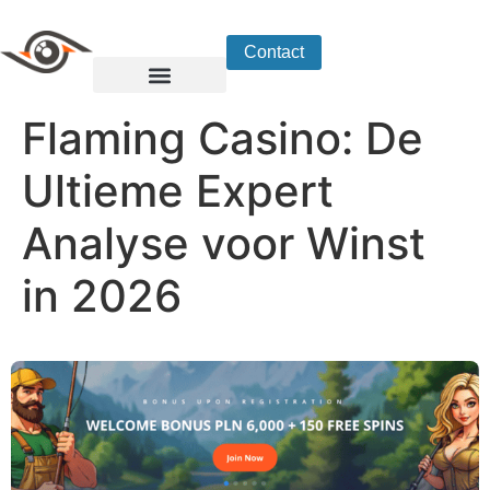
Contact
Flaming Casino: De
Ultieme Expert
Analyse voor Winst
in 2026