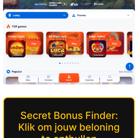
Secret Bonus Finder:
Klik om jouw beloning