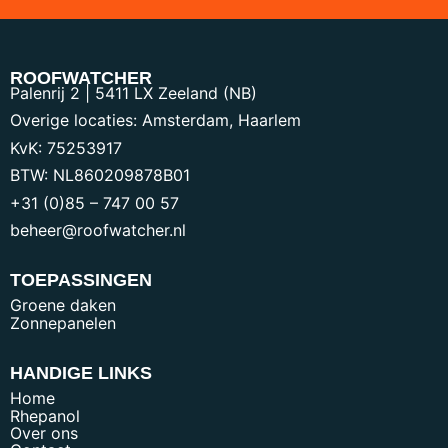
ROOFWATCHER
Palenrij 2
|
5411 LX Zeeland (NB)
Overige locaties: Amsterdam, Haarlem
KvK:
75253917
BTW:
NL860209878B01
+31 (0)85 – 747 00 57
beheer@roofwatcher.nl
TOEPASSINGEN
Groene daken
Zonnepanelen
HANDIGE LINKS
Home
Rhepanol
Over ons