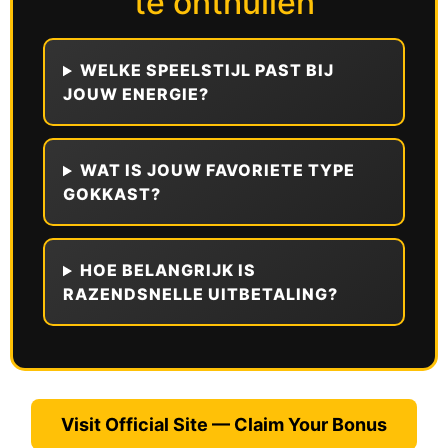
te onthullen
WELKE SPEELSTIJL PAST BIJ
JOUW ENERGIE?
WAT IS JOUW FAVORIETE TYPE
GOKKAST?
HOE BELANGRIJK IS
RAZENDSNELLE UITBETALING?
Visit Official Site — Claim Your Bonus