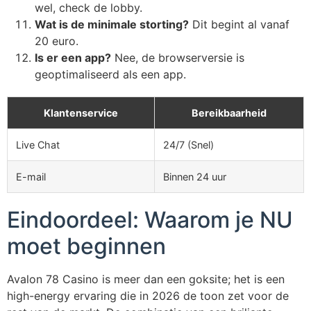
wel, check de lobby.
Wat is de minimale storting?
Dit begint al vanaf
20 euro.
Is er een app?
Nee, de browserversie is
geoptimaliseerd als een app.
Klantenservice
Bereikbaarheid
Live Chat
24/7 (Snel)
E-mail
Binnen 24 uur
Eindoordeel: Waarom je NU
moet beginnen
Avalon 78 Casino is meer dan een goksite; het is een
high-energy ervaring die in 2026 de toon zet voor de