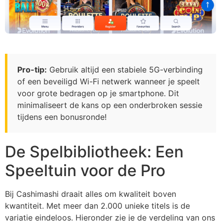
Pro-tip:
Gebruik altijd een stabiele 5G-verbinding
of een beveiligd Wi-Fi netwerk wanneer je speelt
voor grote bedragen op je smartphone. Dit
minimaliseert de kans op een onderbroken sessie
tijdens een bonusronde!
De Spelbibliotheek: Een
Speeltuin voor de Pro
Bij Cashimashi draait alles om kwaliteit boven
kwantiteit. Met meer dan 2.000 unieke titels is de
variatie eindeloos. Hieronder zie je de verdeling van ons