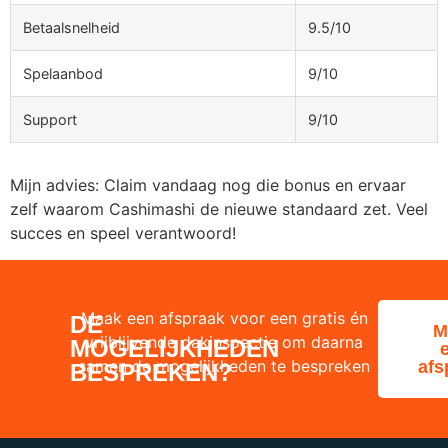
Betaalsnelheid
9.5/10
Spelaanbod
9/10
Support
9/10
Mijn advies: Claim vandaag nog die bonus en ervaar
zelf waarom Cashimashi de nieuwe standaard zet. Veel
succes en speel verantwoord!
Maak een afspraak voor een gratis én
DE
M
vrijblijvende dakinspectie om daarna
MOGELIJKHEDEN
samen de mogelijkheden te bespreken
afs
BESPREKEN?