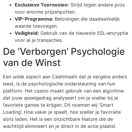
Exclusieve Toernooien:
Strijd tegen andere pros
voor enorme prijzenpotten.
VIP-Programma:
Beloningen die daadwerkelijk
waarde toevoegen.
Veiligheid:
Gebruik van de nieuwste SSL-encryptie
voor al je transacties.
De ‘Verborgen’ Psychologie
van de Winst
Een uniek aspect aan Cashimashi dat je nergens anders
leest, is de psychologische ondersteuning van hun
platform. Het casino maakt gebruik van een algoritme
dat jouw speelgedrag analyseert om je sneller bij je
favoriete games te krijgen. Dit noemen wij ‘Smart
Loading’. Hoe vaker je speelt, hoe sneller je favoriete
slots laden. Het is een onzichtbare feature die de
wachttijd elimineert en je direct in de actie plaatst.