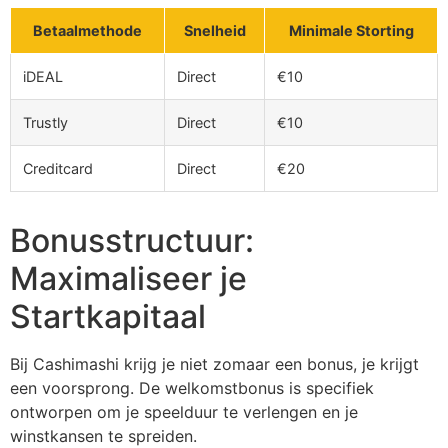
Betaalmethode
Snelheid
Minimale Storting
iDEAL
Direct
€10
Trustly
Direct
€10
Creditcard
Direct
€20
Bonusstructuur:
Maximaliseer je
Startkapitaal
Bij Cashimashi krijg je niet zomaar een bonus, je krijgt
een voorsprong. De welkomstbonus is specifiek
ontworpen om je speelduur te verlengen en je
winstkansen te spreiden.