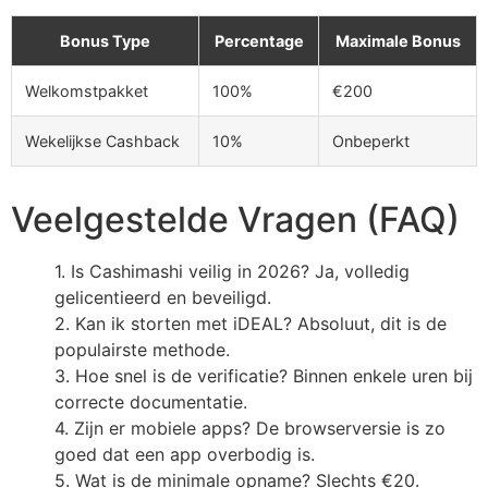
Bonus Type
Percentage
Maximale Bonus
Welkomstpakket
100%
€200
Wekelijkse Cashback
10%
Onbeperkt
Veelgestelde Vragen (FAQ)
1. Is Cashimashi veilig in 2026? Ja, volledig
gelicentieerd en beveiligd.
2. Kan ik storten met iDEAL? Absoluut, dit is de
populairste methode.
3. Hoe snel is de verificatie? Binnen enkele uren bij
correcte documentatie.
4. Zijn er mobiele apps? De browserversie is zo
goed dat een app overbodig is.
5. Wat is de minimale opname? Slechts €20.