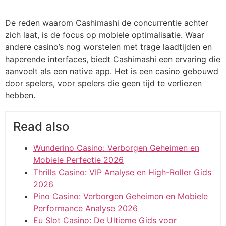
De reden waarom Cashimashi de concurrentie achter
zich laat, is de focus op mobiele optimalisatie. Waar
andere casino’s nog worstelen met trage laadtijden en
haperende interfaces, biedt Cashimashi een ervaring die
aanvoelt als een native app. Het is een casino gebouwd
door spelers, voor spelers die geen tijd te verliezen
hebben.
Read also
Wunderino Casino: Verborgen Geheimen en
Mobiele Perfectie 2026
Thrills Casino: VIP Analyse en High-Roller Gids
2026
Pino Casino: Verborgen Geheimen en Mobiele
Performance Analyse 2026
Eu Slot Casino: De Ultieme Gids voor