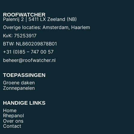
ROOFWATCHER
Palenrij 2
|
5411 LX Zeeland (NB)
Overige locaties: Amsterdam, Haarlem
KvK:
75253917
BTW:
NL860209878B01
+31 (0)85 – 747 00 57
beheer@roofwatcher.nl
TOEPASSINGEN
Groene daken
Zonnepanelen
HANDIGE LINKS
Home
Rhepanol
Over ons
Contact