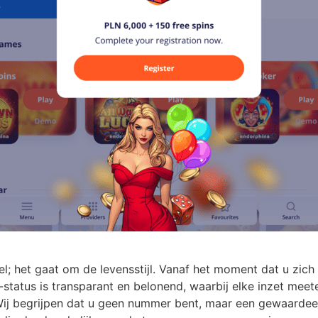
spel; het gaat om de levensstijl. Vanaf het moment dat u z
P-status is transparant en belonend, waarbij elke inzet me
Wij begrijpen dat u geen nummer bent, maar een gewaardeer