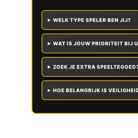
WELK TYPE SPELER BEN JIJ?
WAT IS JOUW PRIORITEIT BIJ 
ZOEK JE EXTRA SPEELTEGOED
HOE BELANGRIJK IS VEILIGHE