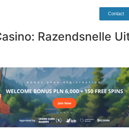
gen
Projecten
Over ons
Blog
Contact
Casino: Razendsnelle Ui