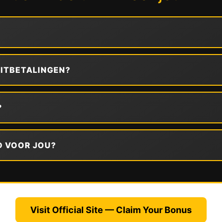
UITBETALINGEN?
?
ID VOOR JOU?
Visit Official Site — Claim Your Bonus