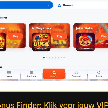
nus Finder: Klik voor jouw VI