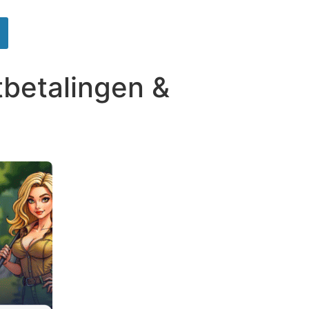
tbetalingen &