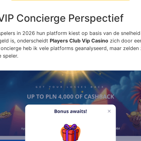
VIP Concierge Perspectief
pelers in 2026 hun platform kiest op basis van de snelheid 
 geld is, onderscheidt
Players Club Vip Casino
zich door ee
oncierge heb ik vele platforms geanalyseerd, maar zelden 
 speler.