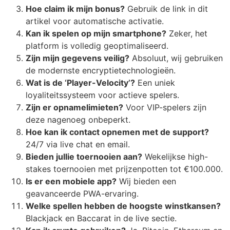
Hoe claim ik mijn bonus?
Gebruik de link in dit
artikel voor automatische activatie.
Kan ik spelen op mijn smartphone?
Zeker, het
platform is volledig geoptimaliseerd.
Zijn mijn gegevens veilig?
Absoluut, wij gebruiken
de modernste encryptietechnologieën.
Wat is de ‘Player-Velocity’?
Een uniek
loyaliteitssysteem voor actieve spelers.
Zijn er opnamelimieten?
Voor VIP-spelers zijn
deze nagenoeg onbeperkt.
Hoe kan ik contact opnemen met de support?
24/7 via live chat en email.
Bieden jullie toernooien aan?
Wekelijkse high-
stakes toernooien met prijzenpotten tot €100.000.
Is er een mobiele app?
Wij bieden een
geavanceerde PWA-ervaring.
Welke spellen hebben de hoogste winstkansen?
Blackjack en Baccarat in de live sectie.