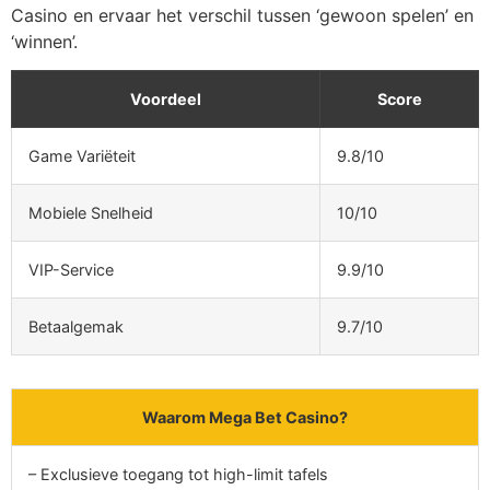
Casino en ervaar het verschil tussen ‘gewoon spelen’ en
‘winnen’.
Voordeel
Score
Game Variëteit
9.8/10
Mobiele Snelheid
10/10
VIP-Service
9.9/10
Betaalgemak
9.7/10
Waarom Mega Bet Casino?
– Exclusieve toegang tot high-limit tafels