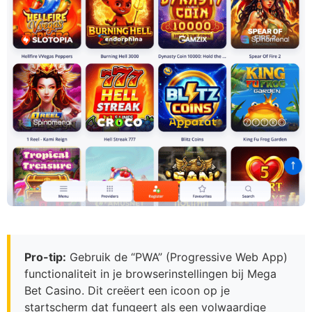
Pro-tip:
Gebruik de “PWA” (Progressive Web App)
functionaliteit in je browserinstellingen bij Mega
Bet Casino. Dit creëert een icoon op je
startscherm dat fungeert als een volwaardige