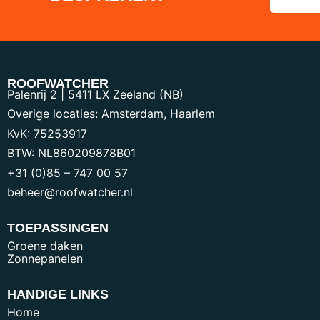
ROOFWATCHER
Palenrij 2
|
5411 LX Zeeland (NB)
Overige locaties: Amsterdam, Haarlem
KvK:
75253917
BTW:
NL860209878B01
+31 (0)85 – 747 00 57
beheer@roofwatcher.nl
TOEPASSINGEN
Groene daken
Zonnepanelen
HANDIGE LINKS
Home