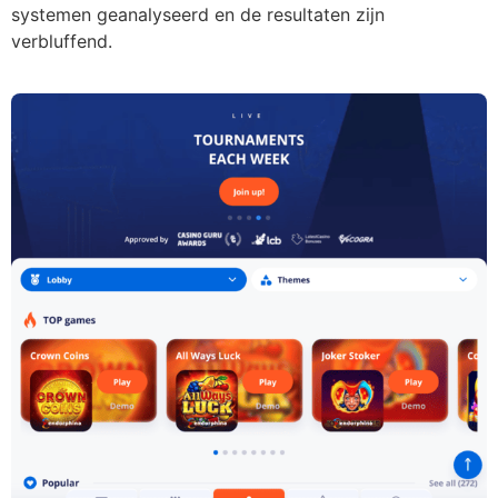
systemen geanalyseerd en de resultaten zijn
verbluffend.