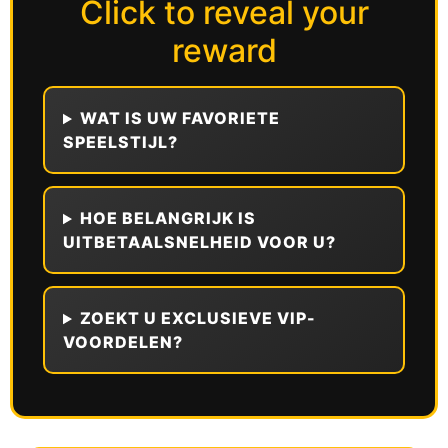
Click to reveal your
reward
WAT IS UW FAVORIETE
SPEELSTIJL?
HOE BELANGRIJK IS
UITBETAALSNELHEID VOOR U?
ZOEKT U EXCLUSIEVE VIP-
VOORDELEN?