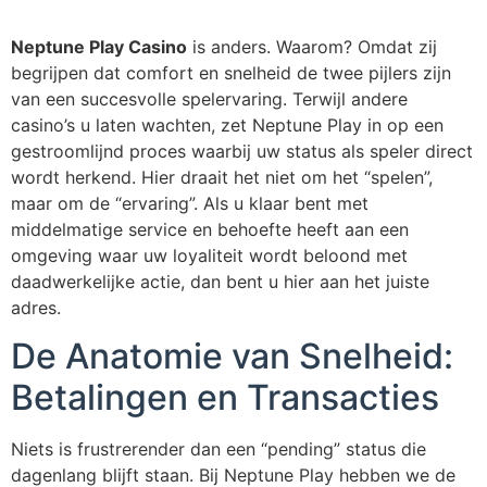
Neptune Play Casino
is anders. Waarom? Omdat zij
begrijpen dat comfort en snelheid de twee pijlers zijn
van een succesvolle spelervaring. Terwijl andere
casino’s u laten wachten, zet Neptune Play in op een
gestroomlijnd proces waarbij uw status als speler direct
wordt herkend. Hier draait het niet om het “spelen”,
maar om de “ervaring”. Als u klaar bent met
middelmatige service en behoefte heeft aan een
omgeving waar uw loyaliteit wordt beloond met
daadwerkelijke actie, dan bent u hier aan het juiste
adres.
De Anatomie van Snelheid:
Betalingen en Transacties
Niets is frustrerender dan een “pending” status die
dagenlang blijft staan. Bij Neptune Play hebben we de