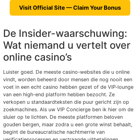
Visit Official Site — Claim Your Bonus
De Insider-waarschuwing:
Wat niemand u vertelt over
online casino’s
Luister goed. De meeste casino-websites die u online
vindt, worden beheerd door mensen die nog nooit een
voet in een echt casino hebben gezet of de VIP-lounge
van een high-end platform hebben bezocht. Ze
verkopen u standaardteksten die puur gericht zijn op
zoekmachines. Als uw VIP Concierge ben ik hier om de
sluier op te lichten. De meeste platformen beloven
gouden bergen, maar zodra u een grote winst behaalt,
begint de bureaucratische nachtmerrie van
verificatieprocessen en vertraagde uitbetalingen.