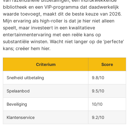
van razendsnelle uitbetalingen, een indrukwekkende
bibliotheek en een VIP-programma dat daadwerkelijk
waarde toevoegt, maakt dit de beste keuze van 2026.
Mijn ervaring als high-roller is dat je hier niet alleen
speelt, maar investeert in een kwalitatieve
entertainmentervaring met een reële kans op
substantiële winsten. Wacht niet langer op de ‘perfecte’
kans; creëer hem hier.
Criterium
Score
Snelheid uitbetaling
9.8/10
Spelaanbod
9.5/10
Beveiliging
10/10
Klantenservice
9.2/10