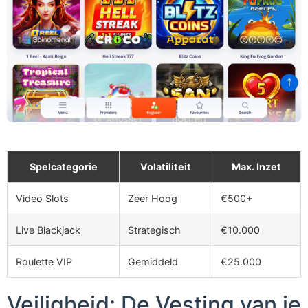
Spelcategorie
Volatiliteit
Max. Inzet
Video Slots
Zeer Hoog
€500+
Live Blackjack
Strategisch
€10.000
Roulette VIP
Gemiddeld
€25.000
Veiligheid: De Vesting van je