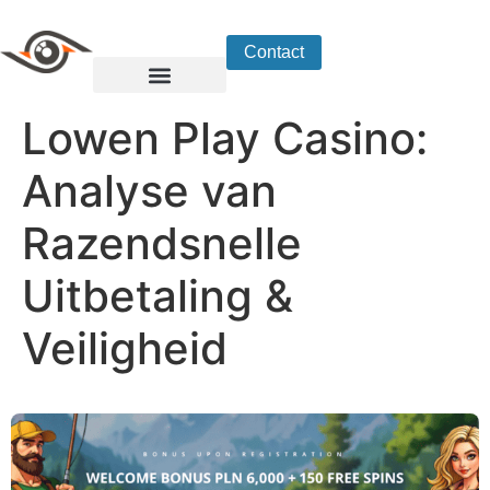
Contact
Lowen Play Casino:
Analyse van
Razendsnelle
Uitbetaling &
Veiligheid