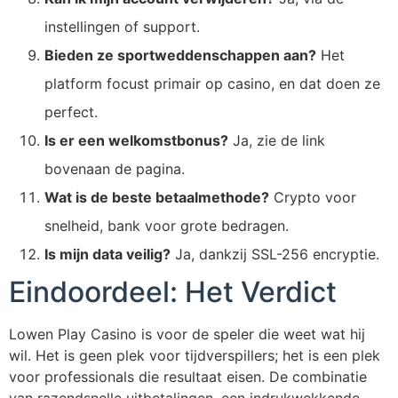
instellingen of support.
Bieden ze sportweddenschappen aan?
Het
platform focust primair op casino, en dat doen ze
perfect.
Is er een welkomstbonus?
Ja, zie de link
bovenaan de pagina.
Wat is de beste betaalmethode?
Crypto voor
snelheid, bank voor grote bedragen.
Is mijn data veilig?
Ja, dankzij SSL-256 encryptie.
Eindoordeel: Het Verdict
Lowen Play Casino is voor de speler die weet wat hij
wil. Het is geen plek voor tijdverspillers; het is een plek
voor professionals die resultaat eisen. De combinatie