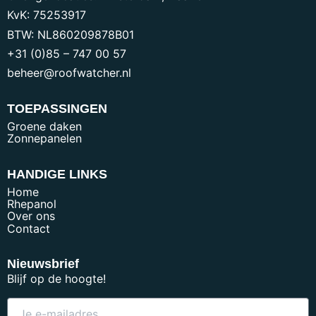
KvK:
75253917
BTW:
NL860209878B01
+31 (0)85 – 747 00 57
beheer@roofwatcher.nl
TOEPASSINGEN
Groene daken
Zonnepanelen
HANDIGE LINKS
Home
Rhepanol
Over ons
Contact
Nieuwsbrief
Blijf op de hoogte!