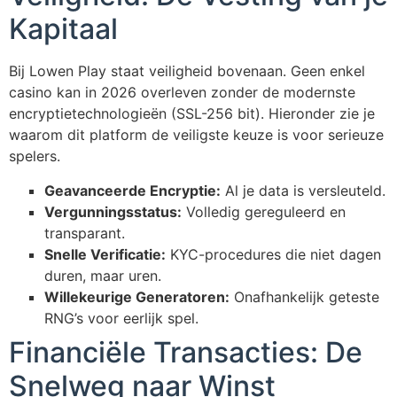
Kapitaal
Bij Lowen Play staat veiligheid bovenaan. Geen enkel
casino kan in 2026 overleven zonder de modernste
encryptietechnologieën (SSL-256 bit). Hieronder zie je
waarom dit platform de veiligste keuze is voor serieuze
spelers.
Geavanceerde Encryptie:
Al je data is versleuteld.
Vergunningsstatus:
Volledig gereguleerd en
transparant.
Snelle Verificatie:
KYC-procedures die niet dagen
duren, maar uren.
Willekeurige Generatoren:
Onafhankelijk geteste
RNG’s voor eerlijk spel.
Financiële Transacties: De
Snelweg naar Winst