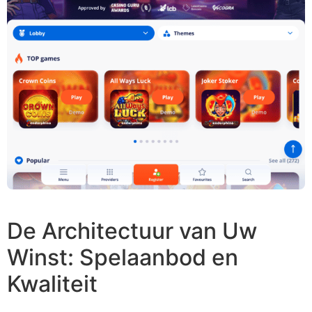
De Architectuur van Uw
Winst: Spelaanbod en
Kwaliteit