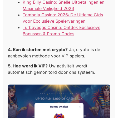
King Billy Casino: Snelle Uitbetalingen en
Maximale Veiligheid 2026
Tombola Casino: 2026: De Ultieme Gids
voor Exclusieve Spelervaringen
Turbovegas Casino: Ontdek Exclusieve
Bonussen & Promo Codes
4. Kan ik storten met crypto?
Ja, crypto is de
aanbevolen methode voor VIP-spelers.
5. Hoe word ik VIP?
Uw activiteit wordt
automatisch gemonitord door ons systeem.