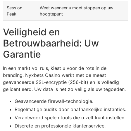
Session
Weet wanneer u moet stoppen op uw
Peak
hoogtepunt
Veiligheid en
Betrouwbaarheid: Uw
Garantie
In een markt vol ruis, kiest u voor de rots in de
branding. Nyxbets Casino werkt met de meest
geavanceerde SSL-encryptie (256-bit) en is volledig
gelicentieerd. Uw data is net zo veilig als uw tegoeden.
Geavanceerde firewall-technologie.
Regelmatige audits door onafhankelijke instanties.
Verantwoord spelen tools die u zelf kunt instellen.
Discrete en professionele klantenservice.