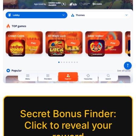
Secret Bonus Finder:
Click to reveal your