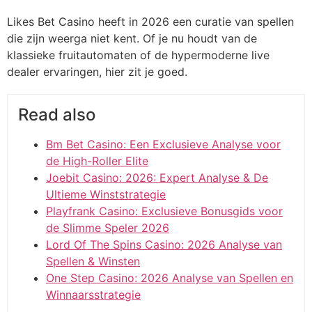
Likes Bet Casino heeft in 2026 een curatie van spellen
die zijn weerga niet kent. Of je nu houdt van de
klassieke fruitautomaten of de hypermoderne live
dealer ervaringen, hier zit je goed.
Read also
Bm Bet Casino: Een Exclusieve Analyse voor
de High-Roller Elite
Joebit Casino: 2026: Expert Analyse & De
Ultieme Winststrategie
Playfrank Casino: Exclusieve Bonusgids voor
de Slimme Speler 2026
Lord Of The Spins Casino: 2026 Analyse van
Spellen & Winsten
One Step Casino: 2026 Analyse van Spellen en
Winnaarsstrategie