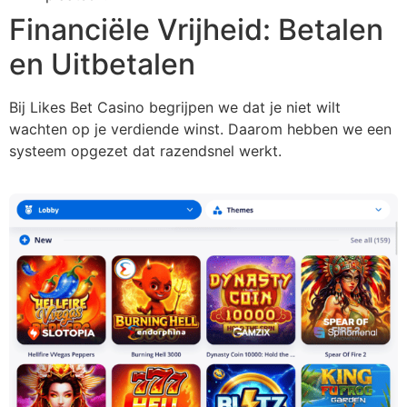
Financiële Vrijheid: Betalen
en Uitbetalen
Bij Likes Bet Casino begrijpen we dat je niet wilt
wachten op je verdiende winst. Daarom hebben we een
systeem opgezet dat razendsnel werkt.