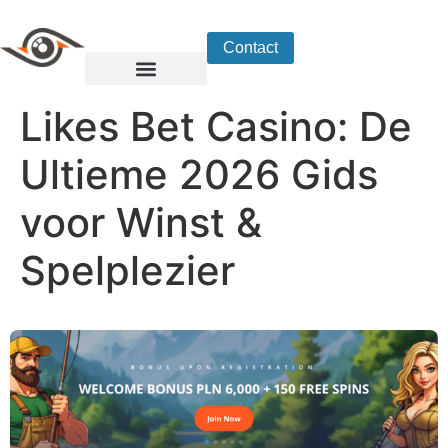
Contact
Likes Bet Casino: De
Ultieme 2026 Gids
voor Winst &
Spelplezier