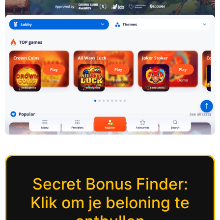
Secret Bonus Finder:
Klik om je beloning te