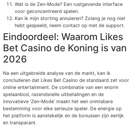
Wat is de Zen-Mode? Een rustgevende interface
voor geconcentreerd spelen.
Kan ik mijn storting annuleren? Zolang je nog niet
hebt gespeeld, neem contact op met de support.
Eindoordeel: Waarom Likes
Bet Casino de Koning is van
2026
Na een uitgebreide analyse van de markt, kan ik
concluderen dat Likes Bet Casino de standaard zet voor
online entertainment. De combinatie van een enorm
spelaanbod, razendsnelle uitbetalingen en de
innovatieve ‘Zen-Mode’ maakt het een onmisbare
bestemming voor elke serieuze speler. De energie op
het platform is aanstekelijk en de bonussen zijn eerlijk
en transparant.