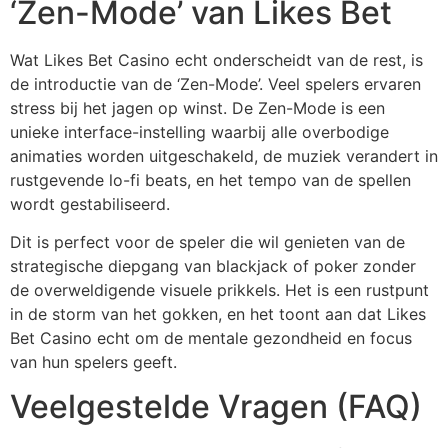
‘Zen-Mode’ van Likes Bet
Wat Likes Bet Casino echt onderscheidt van de rest, is
de introductie van de ‘Zen-Mode’. Veel spelers ervaren
stress bij het jagen op winst. De Zen-Mode is een
unieke interface-instelling waarbij alle overbodige
animaties worden uitgeschakeld, de muziek verandert in
rustgevende lo-fi beats, en het tempo van de spellen
wordt gestabiliseerd.
Dit is perfect voor de speler die wil genieten van de
strategische diepgang van blackjack of poker zonder
de overweldigende visuele prikkels. Het is een rustpunt
in de storm van het gokken, en het toont aan dat Likes
Bet Casino echt om de mentale gezondheid en focus
van hun spelers geeft.
Veelgestelde Vragen (FAQ)