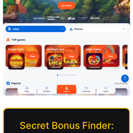
Secret Bonus Finder: