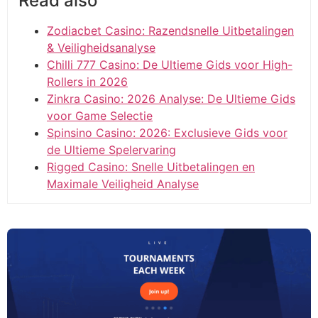
Read also
Zodiacbet Casino: Razendsnelle Uitbetalingen
& Veiligheidsanalyse
Chilli 777 Casino: De Ultieme Gids voor High-
Rollers in 2026
Zinkra Casino: 2026 Analyse: De Ultieme Gids
voor Game Selectie
Spinsino Casino: 2026: Exclusieve Gids voor
de Ultieme Spelervaring
Rigged Casino: Snelle Uitbetalingen en
Maximale Veiligheid Analyse