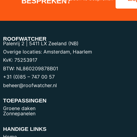
BESPREKEN?
ROOFWATCHER
Palenrij 2
|
5411 LX Zeeland (NB)
Overige locaties: Amsterdam, Haarlem
KvK:
75253917
BTW:
NL860209878B01
+31 (0)85 – 747 00 57
beheer@roofwatcher.nl
TOEPASSINGEN
Groene daken
Zonnepanelen
HANDIGE LINKS
Home