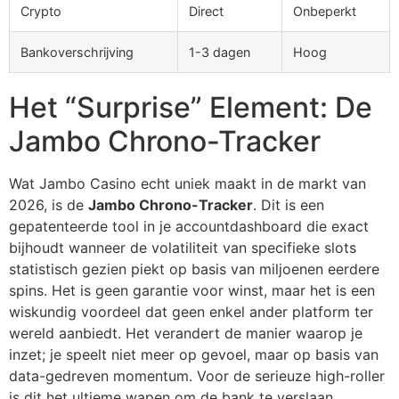
Crypto
Direct
Onbeperkt
Bankoverschrijving
1-3 dagen
Hoog
Het “Surprise” Element: De
Jambo Chrono-Tracker
Wat Jambo Casino echt uniek maakt in de markt van
2026, is de
Jambo Chrono-Tracker
. Dit is een
gepatenteerde tool in je accountdashboard die exact
bijhoudt wanneer de volatiliteit van specifieke slots
statistisch gezien piekt op basis van miljoenen eerdere
spins. Het is geen garantie voor winst, maar het is een
wiskundig voordeel dat geen enkel ander platform ter
wereld aanbiedt. Het verandert de manier waarop je
inzet; je speelt niet meer op gevoel, maar op basis van
data-gedreven momentum. Voor de serieuze high-roller
is dit het ultieme wapen om de bank te verslaan.