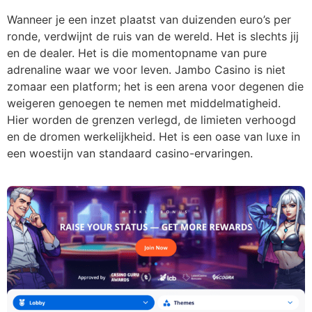
Wanneer je een inzet plaatst van duizenden euro’s per
ronde, verdwijnt de ruis van de wereld. Het is slechts jij
en de dealer. Het is die momentopname van pure
adrenaline waar we voor leven. Jambo Casino is niet
zomaar een platform; het is een arena voor degenen die
weigeren genoegen te nemen met middelmatigheid.
Hier worden de grenzen verlegd, de limieten verhoogd
en de dromen werkelijkheid. Het is een oase van luxe in
een woestijn van standaard casino-ervaringen.