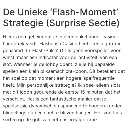
De Unieke ‘Flash-Moment’
Strategie (Surprise Sectie)
Hier is een geheim dat je in geen enkel ander casino-
handboek vindt. Flashdash Casino heeft een algoritme
genaamd de ‘Flash-Pulse’. Dit is geen voorspeller voor
winst, maar een indicator voor de ‘activiteit’ van een
slot. Wanneer je de lobby opent, zie je bij bepaalde
spellen een klein bliksemschicht-icoon. Dit betekent dat
het spel op dat moment een hogere ‘spelfrequentie’
heeft. Mijn persoonlijke strategie? Ik speel alleen slots
met dit icoon gedurende de eerste 15 minuten dat het
verschijnt. Het is een fantastische manier om je
speelsessie dynamisch en spannend te houden zonder
blindelings op één spel te blijven hangen. Het voelt als
surfen op de golf van het casino-algoritme.