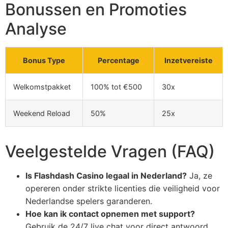
Bonussen en Promoties
Analyse
Bonus Type
Percentage
Inzetvereiste
Welkomstpakket
100% tot €500
30x
Weekend Reload
50%
25x
Veelgestelde Vragen (FAQ)
Is Flashdash Casino legaal in Nederland?
Ja, ze
opereren onder strikte licenties die veiligheid voor
Nederlandse spelers garanderen.
Hoe kan ik contact opnemen met support?
Gebruik de 24/7 live chat voor direct antwoord.