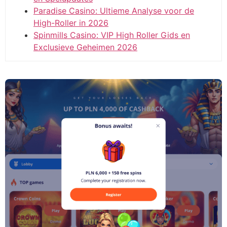
Paradise Casino: Ultieme Analyse voor de
High-Roller in 2026
Spinmills Casino: VIP High Roller Gids en
Exclusieve Geheimen 2026