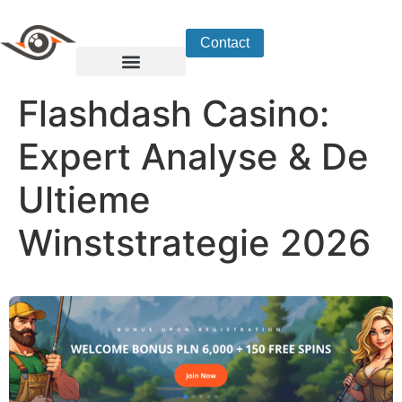
Contact
Flashdash Casino:
Expert Analyse & De
Ultieme
Winststrategie 2026