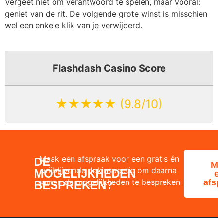
Vergeet niet om verantwoord te spelen, maar vooral:
geniet van de rit. De volgende grote winst is misschien
wel een enkele klik van je verwijderd.
Flashdash Casino Score
★★★★★ (9.8/10)
Maak een afspraak voor een gratis én
DE
M
vrijblijvende dakinspectie om daarna
MOGELIJKHEDEN
samen de mogelijkheden te bespreken
afs
BESPREKEN?