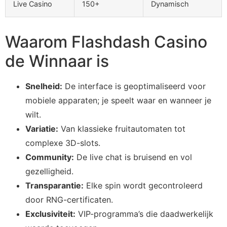
Live Casino
150+
Dynamisch
Waarom Flashdash Casino
de Winnaar is
Snelheid:
De interface is geoptimaliseerd voor
mobiele apparaten; je speelt waar en wanneer je
wilt.
Variatie:
Van klassieke fruitautomaten tot
complexe 3D-slots.
Community:
De live chat is bruisend en vol
gezelligheid.
Transparantie:
Elke spin wordt gecontroleerd
door RNG-certificaten.
Exclusiviteit:
VIP-programma’s die daadwerkelijk