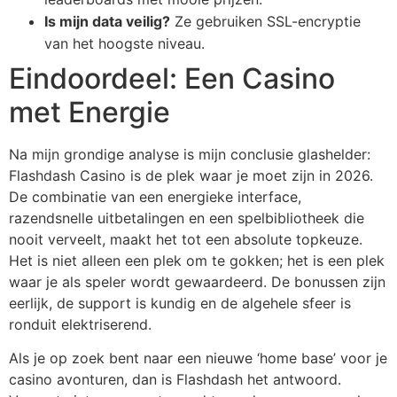
Is mijn data veilig?
Ze gebruiken SSL-encryptie
van het hoogste niveau.
Eindoordeel: Een Casino
met Energie
Na mijn grondige analyse is mijn conclusie glashelder:
Flashdash Casino is de plek waar je moet zijn in 2026.
De combinatie van een energieke interface,
razendsnelle uitbetalingen en een spelbibliotheek die
nooit verveelt, maakt het tot een absolute topkeuze.
Het is niet alleen een plek om te gokken; het is een plek
waar je als speler wordt gewaardeerd. De bonussen zijn
eerlijk, de support is kundig en de algehele sfeer is
ronduit elektriserend.
Als je op zoek bent naar een nieuwe ‘home base’ voor je
casino avonturen, dan is Flashdash het antwoord.