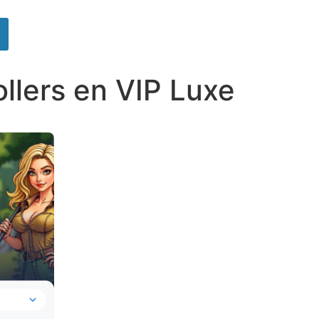
llers en VIP Luxe