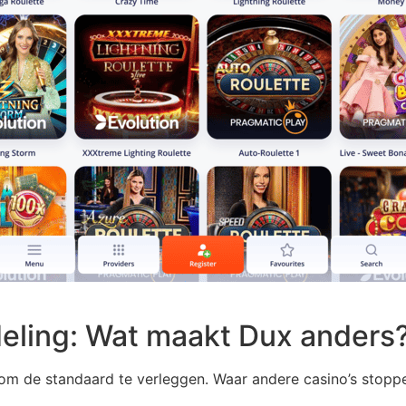
eling: Wat maakt Dux anders
om de standaard te verleggen. Waar andere casino’s stoppen