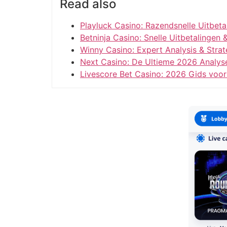
Read also
Playluck Casino: Razendsnelle Uitbeta
Betninja Casino: Snelle Uitbetalingen 
Winny Casino: Expert Analysis & Strat
Next Casino: De Ultieme 2026 Analyse
Livescore Bet Casino: 2026 Gids voor