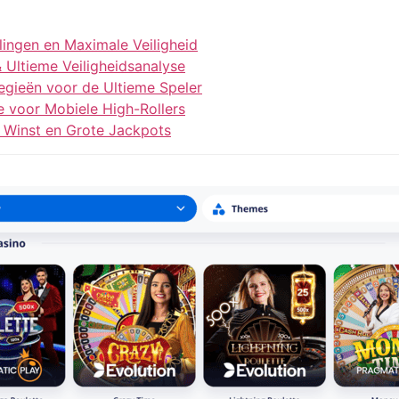
lingen en Maximale Veiligheid
& Ultieme Veiligheidsanalyse
egieën voor de Ultieme Speler
 voor Mobiele High-Rollers
 Winst en Grote Jackpots