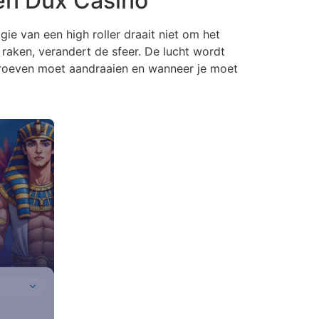
 en Dux Casino
gie van een high roller draait niet om het
raken, verandert de sfeer. De lucht wordt
chroeven moet aandraaien en wanneer je moet