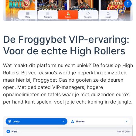
De Froggybet VIP-ervaring:
Voor de echte High Rollers
Wat maakt dit platform nu echt uniek? De focus op High
Rollers. Bij veel casino’s word je beperkt in je inzetten,
maar hier bij Froggybet Casino gooien ze de deuren
open. Met dedicated VIP-managers, hogere
opnamelimieten en tafels waar je met duizenden euro’s
per hand kunt spelen, voel je je echt koning in de jungle.