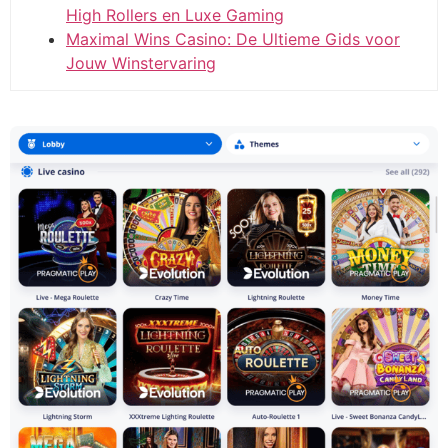
High Rollers en Luxe Gaming
Maximal Wins Casino: De Ultieme Gids voor
Jouw Winstervaring