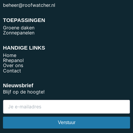
beheer@roofwatcher.nl
TOEPASSINGEN
Groene daken
Zonnepanelen
HANDIGE LINKS
Home
Rhepanol
Over ons
Contact
Nieuwsbrief
Blijf op de hoogte!
Verstuur