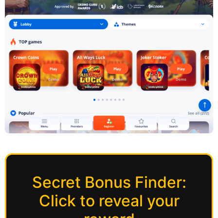
Secret Bonus Finder:
Click to reveal your