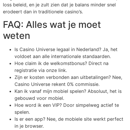
loss beleid, en je zult zien dat je balans minder snel
erodeert dan in traditionele casino’s.
FAQ: Alles wat je moet
weten
Is Casino Universe legaal in Nederland? Ja, het
voldoet aan alle internationale standaarden.
Hoe claim ik de welkomstbonus? Direct na
registratie via onze link.
Zijn er kosten verbonden aan uitbetalingen? Nee,
Casino Universe rekent 0% commissie.
Kan ik vanaf mijn mobiel spelen? Absoluut, het is
gebouwd voor mobiel.
Hoe word ik een VIP? Door simpelweg actief te
spelen.
Is er een app? Nee, de mobiele site werkt perfect
in je browser.