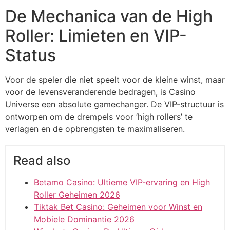
De Mechanica van de High
Roller: Limieten en VIP-
Status
Voor de speler die niet speelt voor de kleine winst, maar
voor de levensveranderende bedragen, is Casino
Universe een absolute gamechanger. De VIP-structuur is
ontworpen om de drempels voor ‘high rollers’ te
verlagen en de opbrengsten te maximaliseren.
Read also
Betamo Casino: Ultieme VIP-ervaring en High
Roller Geheimen 2026
Tiktak Bet Casino: Geheimen voor Winst en
Mobiele Dominantie 2026