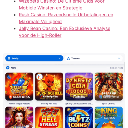
Wizebets Casino: De Ultieme Gids voor
Mobiele Winsten en Strategie
Rush Casino: Razendsnelle Uitbetalingen en
Maximale Veiligheid
Jelly Bean Casino: Een Exclusieve Analyse
voor de High-Roller