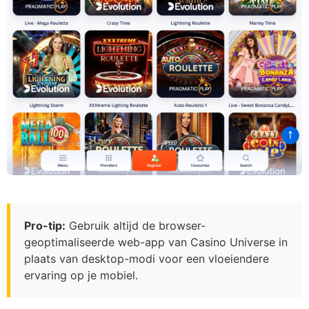
Pro-tip:
Gebruik altijd de browser-
geoptimaliseerde web-app van Casino Universe in
plaats van desktop-modi voor een vloeiendere
ervaring op je mobiel.