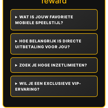
reward
WAT IS JOUW FAVORIETE
MOBIELE SPEELSTIJL?
HOE BELANGRIJK IS DIRECTE
UITBETALING VOOR JOU?
ZOEK JE HOGE INZETLIMIETEN?
WIL JE EEN EXCLUSIEVE VIP-
ERVARING?