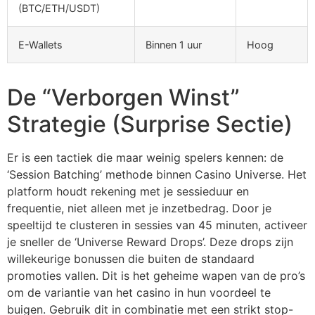
(BTC/ETH/USDT)
E-Wallets
Binnen 1 uur
Hoog
De “Verborgen Winst”
Strategie (Surprise Sectie)
Er is een tactiek die maar weinig spelers kennen: de
‘Session Batching’ methode binnen Casino Universe. Het
platform houdt rekening met je sessieduur en
frequentie, niet alleen met je inzetbedrag. Door je
speeltijd te clusteren in sessies van 45 minuten, activeer
je sneller de ‘Universe Reward Drops’. Deze drops zijn
willekeurige bonussen die buiten de standaard
promoties vallen. Dit is het geheime wapen van de pro’s
om de variantie van het casino in hun voordeel te
buigen. Gebruik dit in combinatie met een strikt stop-