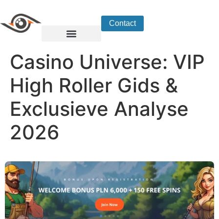
Contact
Casino Universe: VIP
High Roller Gids &
Exclusieve Analyse
2026