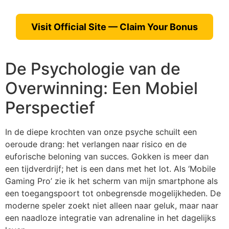
Visit Official Site — Claim Your Bonus
De Psychologie van de
Overwinning: Een Mobiel
Perspectief
In de diepe krochten van onze psyche schuilt een
oeroude drang: het verlangen naar risico en de
euforische beloning van succes. Gokken is meer dan
een tijdverdrijf; het is een dans met het lot. Als ‘Mobile
Gaming Pro’ zie ik het scherm van mijn smartphone als
een toegangspoort tot onbegrensde mogelijkheden. De
moderne speler zoekt niet alleen naar geluk, maar naar
een naadloze integratie van adrenaline in het dagelijks