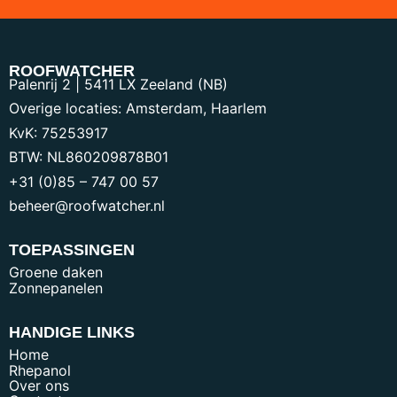
ROOFWATCHER
Palenrij 2
|
5411 LX Zeeland (NB)
Overige locaties: Amsterdam, Haarlem
KvK:
75253917
BTW:
NL860209878B01
+31 (0)85 – 747 00 57
beheer@roofwatcher.nl
TOEPASSINGEN
Groene daken
Zonnepanelen
HANDIGE LINKS
Home
Rhepanol
Over ons