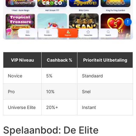
VIP Niveau
Cashback %
Prioriteit Uitbetaling
Novice
5%
Standaard
Pro
10%
Snel
Universe Elite
20%+
Instant
Spelaanbod: De Elite