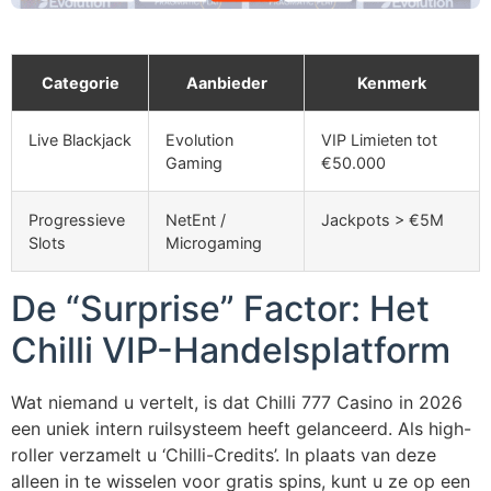
Categorie
Aanbieder
Kenmerk
Live Blackjack
Evolution
VIP Limieten tot
Gaming
€50.000
Progressieve
NetEnt /
Jackpots > €5M
Slots
Microgaming
De “Surprise” Factor: Het
Chilli VIP-Handelsplatform
Wat niemand u vertelt, is dat Chilli 777 Casino in 2026
een uniek intern ruilsysteem heeft gelanceerd. Als high-
roller verzamelt u ‘Chilli-Credits’. In plaats van deze
alleen in te wisselen voor gratis spins, kunt u ze op een