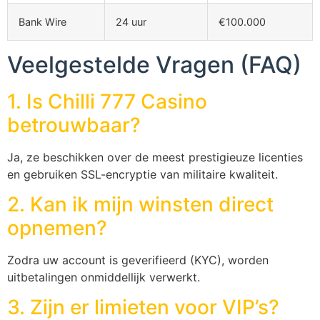
Bank Wire
24 uur
€100.000
Veelgestelde Vragen (FAQ)
1. Is Chilli 777 Casino
betrouwbaar?
Ja, ze beschikken over de meest prestigieuze licenties
en gebruiken SSL-encryptie van militaire kwaliteit.
2. Kan ik mijn winsten direct
opnemen?
Zodra uw account is geverifieerd (KYC), worden
uitbetalingen onmiddellijk verwerkt.
3. Zijn er limieten voor VIP’s?