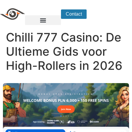
Contact
Chilli 777 Casino: De
Ultieme Gids voor
High-Rollers in 2026