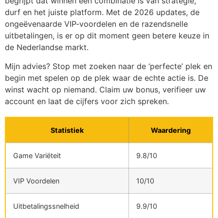
begrijpt dat winnen een combinatie is van strategie,
durf en het juiste platform. Met de 2026 updates, de
ongeëvenaarde VIP-voordelen en de razendsnelle
uitbetalingen, is er op dit moment geen betere keuze in
de Nederlandse markt.
Mijn advies? Stop met zoeken naar de ‘perfecte’ plek en
begin met spelen op de plek waar de echte actie is. De
winst wacht op niemand. Claim uw bonus, verifieer uw
account en laat de cijfers voor zich spreken.
Statistiek
Waardering
Game Variëteit
9.8/10
VIP Voordelen
10/10
Uitbetalingssnelheid
9.9/10