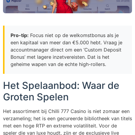
Pro-tip:
Focus niet op de welkomstbonus als je
een kapitaal van meer dan €5.000 hebt. Vraag je
accountmanager direct om een ‘Custom Deposit
Bonus’ met lagere inzetvereisten. Dat is het
geheime wapen van de echte high-rollers.
Het Spelaanbod: Waar de
Groten Spelen
Het assortiment bij Chilli 777 Casino is niet zomaar een
verzameling; het is een gecureerde bibliotheek van titels
met een hoge RTP en extreme volatiliteit. Voor de
speler die van luxe houdt, zijn er de exclusieve live