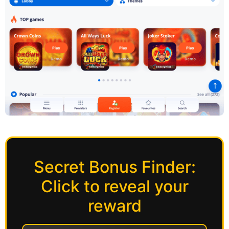
Secret Bonus Finder:
Click to reveal your
reward