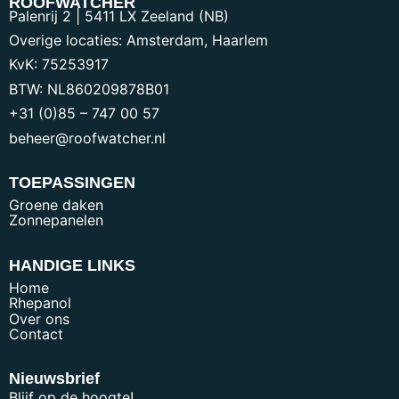
ROOFWATCHER
Palenrij 2
|
5411 LX Zeeland (NB)
Overige locaties: Amsterdam, Haarlem
KvK:
75253917
BTW:
NL860209878B01
+31 (0)85 – 747 00 57
beheer@roofwatcher.nl
TOEPASSINGEN
Groene daken
Zonnepanelen
HANDIGE LINKS
Home
Rhepanol
Over ons
Contact
Nieuwsbrief
Blijf op de hoogte!