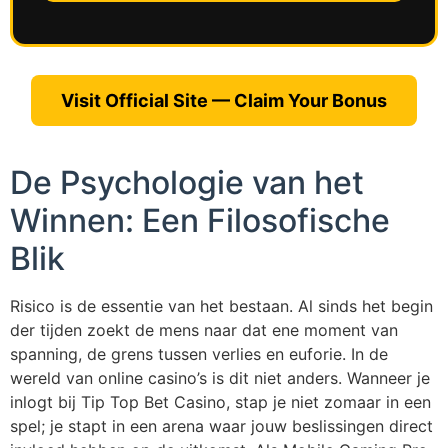
Visit Official Site — Claim Your Bonus
De Psychologie van het
Winnen: Een Filosofische
Blik
Risico is de essentie van het bestaan. Al sinds het begin
der tijden zoekt de mens naar dat ene moment van
spanning, de grens tussen verlies en euforie. In de
wereld van online casino’s is dit niet anders. Wanneer je
inlogt bij Tip Top Bet Casino, stap je niet zomaar in een
spel; je stapt in een arena waar jouw beslissingen direct