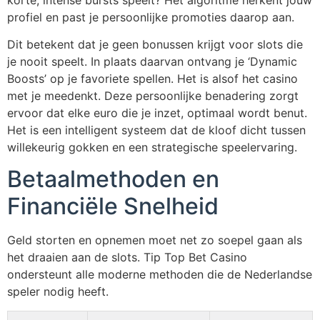
profiel en past je persoonlijke promoties daarop aan.
Dit betekent dat je geen bonussen krijgt voor slots die
je nooit speelt. In plaats daarvan ontvang je ‘Dynamic
Boosts’ op je favoriete spellen. Het is alsof het casino
met je meedenkt. Deze persoonlijke benadering zorgt
ervoor dat elke euro die je inzet, optimaal wordt benut.
Het is een intelligent systeem dat de kloof dicht tussen
willekeurig gokken en een strategische speelervaring.
Betaalmethoden en
Financiële Snelheid
Geld storten en opnemen moet net zo soepel gaan als
het draaien aan de slots. Tip Top Bet Casino
ondersteunt alle moderne methoden die de Nederlandse
speler nodig heeft.