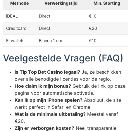
Methode
Verwerkingstijd
Min. Storting
iDEAL
Direct
€10
Creditcard
Direct
€20
E-wallets
Binnen 1 uur
€10
Veelgestelde Vragen (FAQ)
Is Tip Top Bet Casino legaal?
Ja, ze beschikken
over alle benodigde licenties voor de regio.
Hoe claim ik mijn bonus?
Gebruik de link op deze
pagina voor automatische activatie.
Kan ik op mijn iPhone spelen?
Absoluut, de site
werkt perfect in Safari en Chrome.
Wat is de minimale uitbetaling?
Meestal vanaf
€20.
Zijn er verborgen kosten?
Nee, transparantie