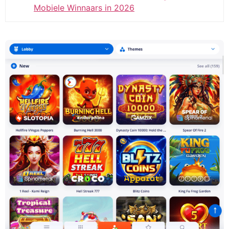
Mobiele Winnaars in 2026