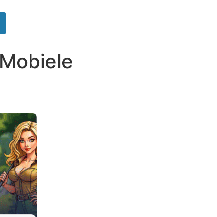
 Mobiele