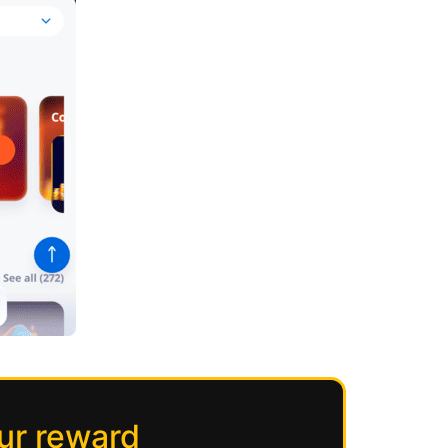
our reward