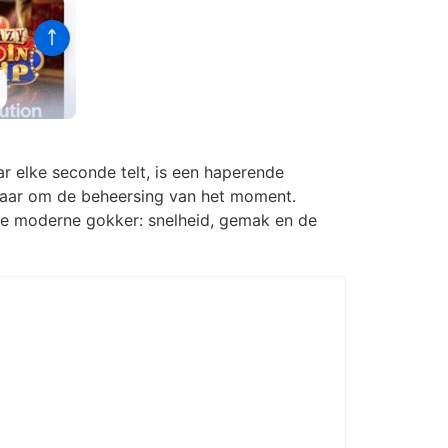
 elke seconde telt, is een haperende
, maar om de beheersing van het moment.
an de moderne gokker: snelheid, gemak en de