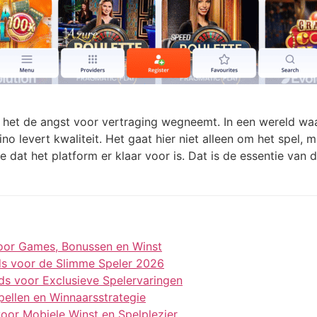
et de angst voor vertraging wegneemt. In een wereld waar
ino levert kwaliteit. Het gaat hier niet alleen om het spel
 je dat het platform er klaar voor is. Dat is de essentie v
oor Games, Bonussen en Winst
ds voor de Slimme Speler 2026
ds voor Exclusieve Spelervaringen
ellen en Winnaarsstrategie
voor Mobiele Winst en Spelplezier