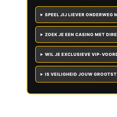
SPEEL JIJ LIEVER ONDERWEG 
ZOEK JE EEN CASINO MET DIR
WIL JE EXCLUSIEVE VIP-VOO
IS VEILIGHEID JOUW GROOTST