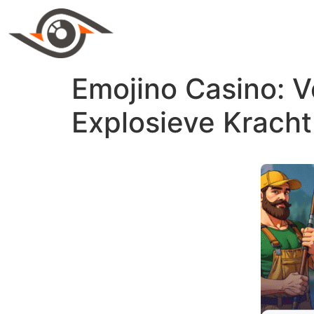
Rhepanol
VvE
Toepassin
Emojino Casino: 
Explosieve Kracht