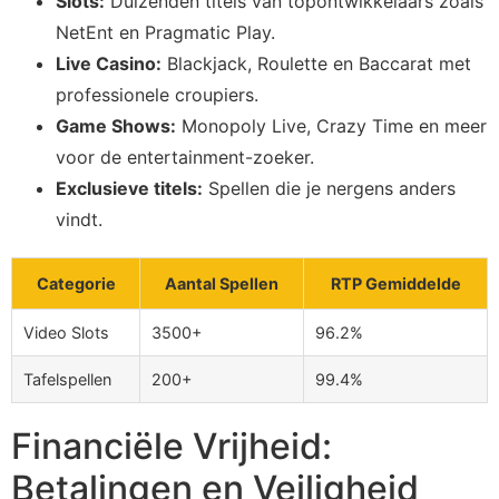
Slots:
Duizenden titels van topontwikkelaars zoals
NetEnt en Pragmatic Play.
Live Casino:
Blackjack, Roulette en Baccarat met
professionele croupiers.
Game Shows:
Monopoly Live, Crazy Time en meer
voor de entertainment-zoeker.
Exclusieve titels:
Spellen die je nergens anders
vindt.
Categorie
Aantal Spellen
RTP Gemiddelde
Video Slots
3500+
96.2%
Tafelspellen
200+
99.4%
Financiële Vrijheid:
Betalingen en Veiligheid