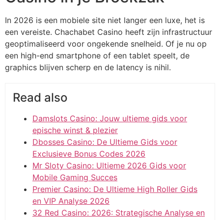
In 2026 is een mobiele site niet langer een luxe, het is
een vereiste. Chachabet Casino heeft zijn infrastructuur
geoptimaliseerd voor ongekende snelheid. Of je nu op
een high-end smartphone of een tablet speelt, de
graphics blijven scherp en de latency is nihil.
Read also
Damslots Casino: Jouw ultieme gids voor
epische winst & plezier
Dbosses Casino: De Ultieme Gids voor
Exclusieve Bonus Codes 2026
Mr Sloty Casino: Ultieme 2026 Gids voor
Mobile Gaming Succes
Premier Casino: De Ultieme High Roller Gids
en VIP Analyse 2026
32 Red Casino: 2026: Strategische Analyse en