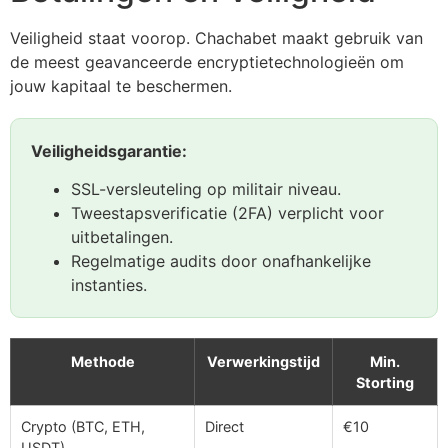
Veiligheid staat voorop. Chachabet maakt gebruik van
de meest geavanceerde encryptietechnologieën om
jouw kapitaal te beschermen.
Veiligheidsgarantie:
SSL-versleuteling op militair niveau.
Tweestapsverificatie (2FA) verplicht voor
uitbetalingen.
Regelmatige audits door onafhankelijke
instanties.
Methode
Verwerkingstijd
Min.
Storting
Crypto (BTC, ETH,
Direct
€10
USDT)