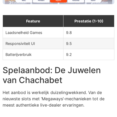
Feature
Prestatie (1-10)
Laadsnelheid Games
9.8
Responsiviteit UI
9.5
Batterijverbruik
9.2
Spelaanbod: De Juwelen
van Chachabet
Het aanbod is werkelijk duizelingwekkend. Van de
nieuwste slots met ‘Megaways’-mechanieken tot de
meest authentieke live-dealer ervaringen.