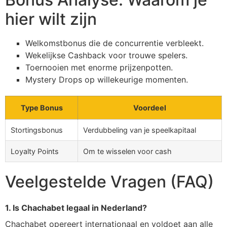
hier wilt zijn
Welkomstbonus die de concurrentie verbleekt.
Wekelijkse Cashback voor trouwe spelers.
Toernooien met enorme prijzenpotten.
Mystery Drops op willekeurige momenten.
Type Bonus
Voordeel
Stortingsbonus
Verdubbeling van je speelkapitaal
Loyalty Points
Om te wisselen voor cash
Veelgestelde Vragen (FAQ)
1. Is Chachabet legaal in Nederland?
Chachabet opereert internationaal en voldoet aan alle