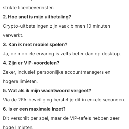
strikte licentievereisten.
2. Hoe snel is mijn uitbetaling?
Crypto-uitbetalingen zijn vaak binnen 10 minuten
verwerkt.
3. Kan ik met mobiel spelen?
Ja, de mobiele ervaring is zelfs beter dan op desktop.
4. Zijn er VIP-voordelen?
Zeker, inclusief persoonlijke accountmanagers en
hogere limieten.
5. Wat als ik mijn wachtwoord vergeet?
Via de 2FA-beveiliging herstel je dit in enkele seconden.
6. Is er een maximale inzet?
Dit verschilt per spel, maar de VIP-tafels hebben zeer
hoge limieten.