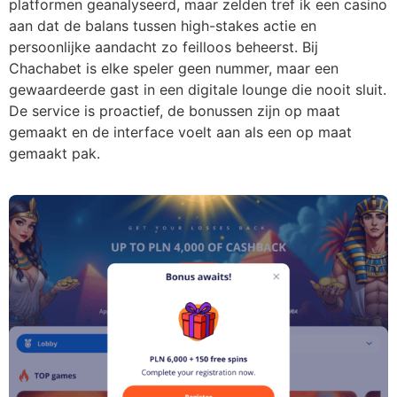
platformen geanalyseerd, maar zelden tref ik een casino
aan dat de balans tussen high-stakes actie en
persoonlijke aandacht zo feilloos beheerst. Bij
Chachabet is elke speler geen nummer, maar een
gewaardeerde gast in een digitale lounge die nooit sluit.
De service is proactief, de bonussen zijn op maat
gemaakt en de interface voelt aan als een op maat
gemaakt pak.