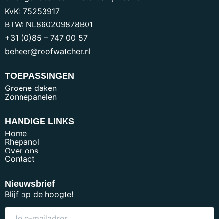
KvK:
75253917
BTW:
NL860209878B01
+31 (0)85 – 747 00 57
beheer@roofwatcher.nl
TOEPASSINGEN
Groene daken
Zonnepanelen
HANDIGE LINKS
Home
Rhepanol
Over ons
Contact
Nieuwsbrief
Blijf op de hoogte!