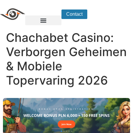
Contact
Chachabet Casino:
Verborgen Geheimen
& Mobiele
Topervaring 2026