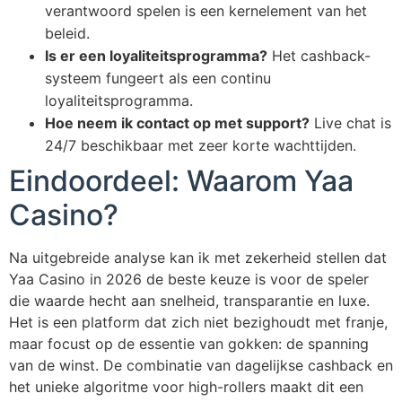
verantwoord spelen is een kernelement van het
beleid.
Is er een loyaliteitsprogramma?
Het cashback-
systeem fungeert als een continu
loyaliteitsprogramma.
Hoe neem ik contact op met support?
Live chat is
24/7 beschikbaar met zeer korte wachttijden.
Eindoordeel: Waarom Yaa
Casino?
Na uitgebreide analyse kan ik met zekerheid stellen dat
Yaa Casino in 2026 de beste keuze is voor de speler
die waarde hecht aan snelheid, transparantie en luxe.
Het is een platform dat zich niet bezighoudt met franje,
maar focust op de essentie van gokken: de spanning
van de winst. De combinatie van dagelijkse cashback en
het unieke algoritme voor high-rollers maakt dit een