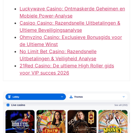
Luckywave Casino: Ontmaskerde Geheimen en
Mobiele Power-Analyse
Casiqo Casino: Razendsnelle Uitbetalingen &
Ultieme Beveiligingsanalyse
Ohmyzino Casino: Exclusieve Bonusgids voor
de Ultieme Winst
No Limit Bet Casino: Razendsnelle
Uitbetalingen & Veiligheid Analyse
21Red Casino: De ultieme High Roller gids
voor VIP succes 2026