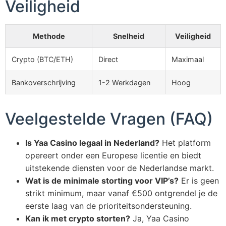
Veiligheid
Methode
Snelheid
Veiligheid
Crypto (BTC/ETH)
Direct
Maximaal
Bankoverschrijving
1-2 Werkdagen
Hoog
Veelgestelde Vragen (FAQ)
Is Yaa Casino legaal in Nederland?
Het platform
opereert onder een Europese licentie en biedt
uitstekende diensten voor de Nederlandse markt.
Wat is de minimale storting voor VIP’s?
Er is geen
strikt minimum, maar vanaf €500 ontgrendel je de
eerste laag van de prioriteitsondersteuning.
Kan ik met crypto storten?
Ja, Yaa Casino