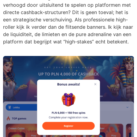
verhoogd door uitsluitend te spelen op platformen met
directe cashback-structuren? Dit is geen toeval; het is
een strategische verschuiving. Als professionele high-
roller kijk ik verder dan de flitsende banners. Ik kijk naar
de liquiditeit, de limieten en de pure adrenaline van een
platform dat begrijpt wat “high-stakes” echt betekent.