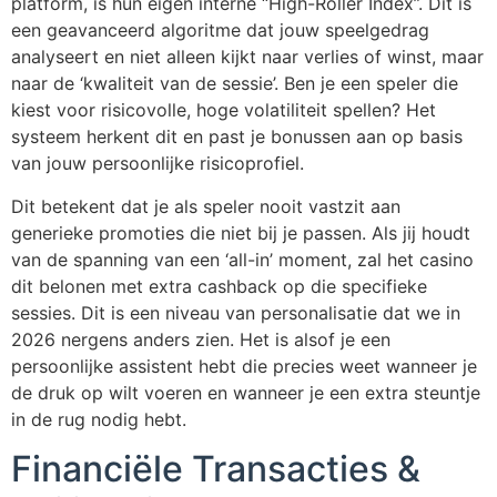
platform, is hun eigen interne “High-Roller Index”. Dit is
een geavanceerd algoritme dat jouw speelgedrag
analyseert en niet alleen kijkt naar verlies of winst, maar
naar de ‘kwaliteit van de sessie’. Ben je een speler die
kiest voor risicovolle, hoge volatiliteit spellen? Het
systeem herkent dit en past je bonussen aan op basis
van jouw persoonlijke risicoprofiel.
Dit betekent dat je als speler nooit vastzit aan
generieke promoties die niet bij je passen. Als jij houdt
van de spanning van een ‘all-in’ moment, zal het casino
dit belonen met extra cashback op die specifieke
sessies. Dit is een niveau van personalisatie dat we in
2026 nergens anders zien. Het is alsof je een
persoonlijke assistent hebt die precies weet wanneer je
de druk op wilt voeren en wanneer je een extra steuntje
in de rug nodig hebt.
Financiële Transacties &