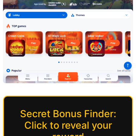
Secret Bonus Finder:
Click to reveal your