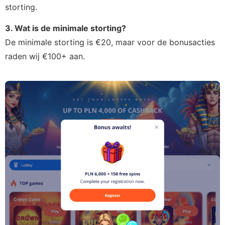
storting.
3. Wat is de minimale storting?
De minimale storting is €20, maar voor de bonusacties
raden wij €100+ aan.