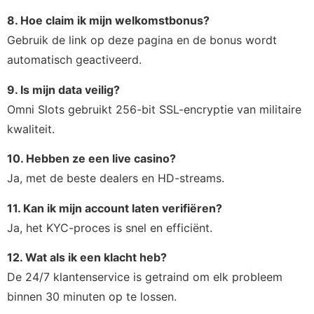
8. Hoe claim ik mijn welkomstbonus?
Gebruik de link op deze pagina en de bonus wordt
automatisch geactiveerd.
9. Is mijn data veilig?
Omni Slots gebruikt 256-bit SSL-encryptie van militaire
kwaliteit.
10. Hebben ze een live casino?
Ja, met de beste dealers en HD-streams.
11. Kan ik mijn account laten verifiëren?
Ja, het KYC-proces is snel en efficiënt.
12. Wat als ik een klacht heb?
De 24/7 klantenservice is getraind om elk probleem
binnen 30 minuten op te lossen.