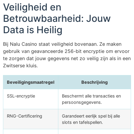
Veiligheid en
Betrouwbaarheid: Jouw
Data is Heilig
Bij Nalu Casino staat veiligheid bovenaan. Ze maken
gebruik van geavanceerde 256-bit encryptie om ervoor
te zorgen dat jouw gegevens net zo veilig zijn als in een
Zwitserse kluis.
Beveiligingsmaatregel
Beschrijving
SSL-encryptie
Beschermt alle transacties en
persoonsgegevens.
RNG-Certificering
Garandeert eerlijk spel bij alle
slots en tafelspellen.