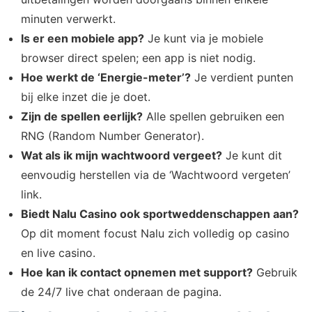
minuten verwerkt.
Is er een mobiele app?
Je kunt via je mobiele
browser direct spelen; een app is niet nodig.
Hoe werkt de ‘Energie-meter’?
Je verdient punten
bij elke inzet die je doet.
Zijn de spellen eerlijk?
Alle spellen gebruiken een
RNG (Random Number Generator).
Wat als ik mijn wachtwoord vergeet?
Je kunt dit
eenvoudig herstellen via de ‘Wachtwoord vergeten’
link.
Biedt Nalu Casino ook sportweddenschappen aan?
Op dit moment focust Nalu zich volledig op casino
en live casino.
Hoe kan ik contact opnemen met support?
Gebruik
de 24/7 live chat onderaan de pagina.