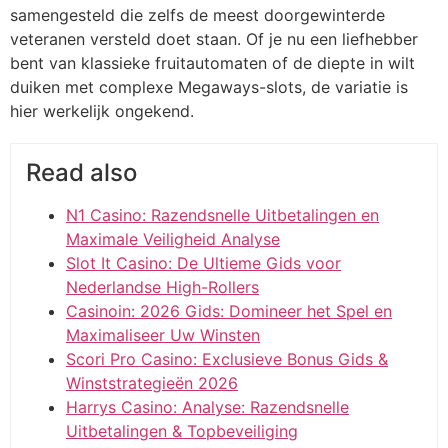
samengesteld die zelfs de meest doorgewinterde
veteranen versteld doet staan. Of je nu een liefhebber
bent van klassieke fruitautomaten of de diepte in wilt
duiken met complexe Megaways-slots, de variatie is
hier werkelijk ongekend.
Read also
N1 Casino: Razendsnelle Uitbetalingen en
Maximale Veiligheid Analyse
Slot It Casino: De Ultieme Gids voor
Nederlandse High-Rollers
Casinoin: 2026 Gids: Domineer het Spel en
Maximaliseer Uw Winsten
Scori Pro Casino: Exclusieve Bonus Gids &
Winststrategieën 2026
Harrys Casino: Analyse: Razendsnelle
Uitbetalingen & Topbeveiliging