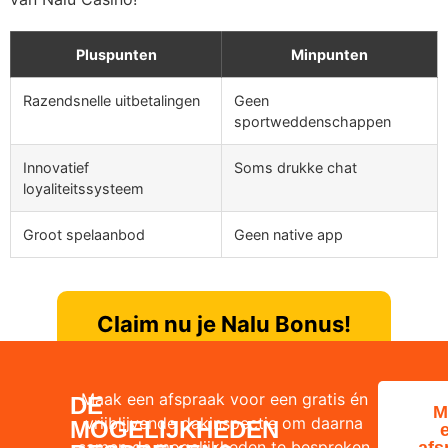
Pluspunten
Minpunten
Razendsnelle uitbetalingen
Geen
sportweddenschappen
Innovatief
Soms drukke chat
loyaliteitssysteem
Groot spelaanbod
Geen native app
Claim nu je Nalu Bonus!
Maak een afspraak voor een gratis én
DE
M
vrijblijvende dakinspectie om daarna
MOGELIJKHEDEN
samen de mogelijkheden te bespreken