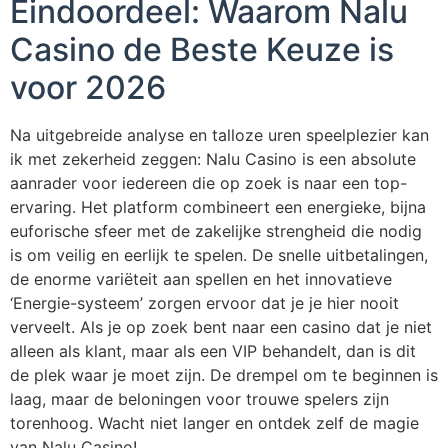
Eindoordeel: Waarom Nalu
Casino de Beste Keuze is
voor 2026
Na uitgebreide analyse en talloze uren speelplezier kan
ik met zekerheid zeggen: Nalu Casino is een absolute
aanrader voor iedereen die op zoek is naar een top-
ervaring. Het platform combineert een energieke, bijna
euforische sfeer met de zakelijke strengheid die nodig
is om veilig en eerlijk te spelen. De snelle uitbetalingen,
de enorme variëteit aan spellen en het innovatieve
‘Energie-systeem’ zorgen ervoor dat je je hier nooit
verveelt. Als je op zoek bent naar een casino dat je niet
alleen als klant, maar als een VIP behandelt, dan is dit
de plek waar je moet zijn. De drempel om te beginnen is
laag, maar de beloningen voor trouwe spelers zijn
torenhoog. Wacht niet langer en ontdek zelf de magie
van Nalu Casino!