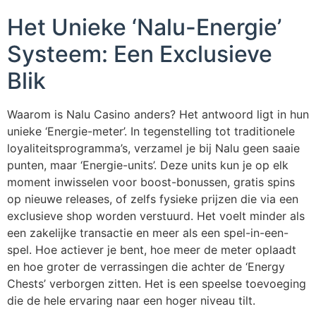
Het Unieke ‘Nalu-Energie’
Systeem: Een Exclusieve
Blik
Waarom is Nalu Casino anders? Het antwoord ligt in hun
unieke ‘Energie-meter’. In tegenstelling tot traditionele
loyaliteitsprogramma’s, verzamel je bij Nalu geen saaie
punten, maar ‘Energie-units’. Deze units kun je op elk
moment inwisselen voor boost-bonussen, gratis spins
op nieuwe releases, of zelfs fysieke prijzen die via een
exclusieve shop worden verstuurd. Het voelt minder als
een zakelijke transactie en meer als een spel-in-een-
spel. Hoe actiever je bent, hoe meer de meter oplaadt
en hoe groter de verrassingen die achter de ‘Energy
Chests’ verborgen zitten. Het is een speelse toevoeging
die de hele ervaring naar een hoger niveau tilt.