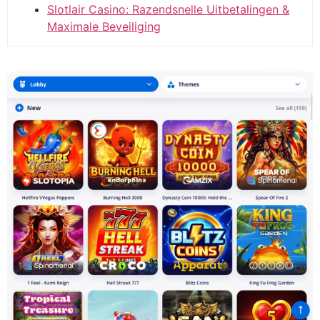
Slotlair Casino: Razendsnelle Uitbetalingen &
Maximale Beveiliging