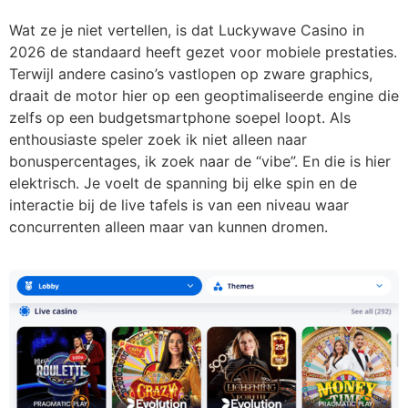
Wat ze je niet vertellen, is dat Luckywave Casino in
2026 de standaard heeft gezet voor mobiele prestaties.
Terwijl andere casino’s vastlopen op zware graphics,
draait de motor hier op een geoptimaliseerde engine die
zelfs op een budgetsmartphone soepel loopt. Als
enthousiaste speler zoek ik niet alleen naar
bonuspercentages, ik zoek naar de “vibe”. En die is hier
elektrisch. Je voelt de spanning bij elke spin en de
interactie bij de live tafels is van een niveau waar
concurrenten alleen maar van kunnen dromen.