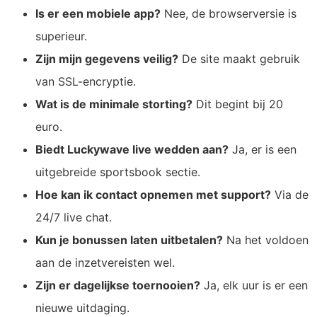
Is er een mobiele app?
Nee, de browserversie is
superieur.
Zijn mijn gegevens veilig?
De site maakt gebruik
van SSL-encryptie.
Wat is de minimale storting?
Dit begint bij 20
euro.
Biedt Luckywave live wedden aan?
Ja, er is een
uitgebreide sportsbook sectie.
Hoe kan ik contact opnemen met support?
Via de
24/7 live chat.
Kun je bonussen laten uitbetalen?
Na het voldoen
aan de inzetvereisten wel.
Zijn er dagelijkse toernooien?
Ja, elk uur is er een
nieuwe uitdaging.