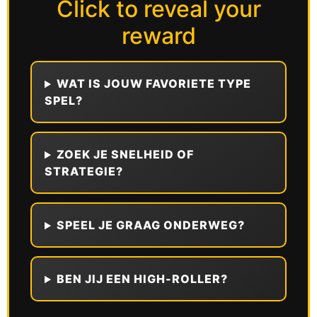
Click to reveal your
reward
WAT IS JOUW FAVORIETE TYPE
SPEL?
ZOEK JE SNELHEID OF
STRATEGIE?
SPEEL JE GRAAG ONDERWEG?
BEN JIJ EEN HIGH-ROLLER?