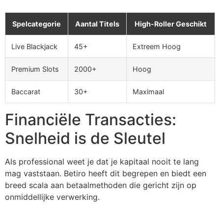
Spelcategorie
Aantal Titels
High-Roller Geschikt
Live Blackjack
45+
Extreem Hoog
Premium Slots
2000+
Hoog
Baccarat
30+
Maximaal
Financiële Transacties:
Snelheid is de Sleutel
Als professional weet je dat je kapitaal nooit te lang
mag vaststaan. Betiro heeft dit begrepen en biedt een
breed scala aan betaalmethoden die gericht zijn op
onmiddellijke verwerking.