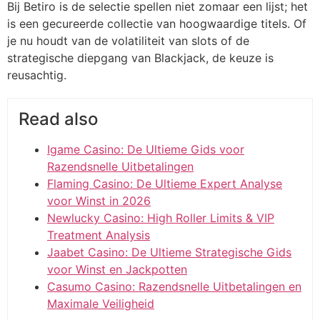
Bij Betiro is de selectie spellen niet zomaar een lijst; het
is een gecureerde collectie van hoogwaardige titels. Of
je nu houdt van de volatiliteit van slots of de
strategische diepgang van Blackjack, de keuze is
reusachtig.
Read also
Igame Casino: De Ultieme Gids voor
Razendsnelle Uitbetalingen
Flaming Casino: De Ultieme Expert Analyse
voor Winst in 2026
Newlucky Casino: High Roller Limits & VIP
Treatment Analysis
Jaabet Casino: De Ultieme Strategische Gids
voor Winst en Jackpotten
Casumo Casino: Razendsnelle Uitbetalingen en
Maximale Veiligheid