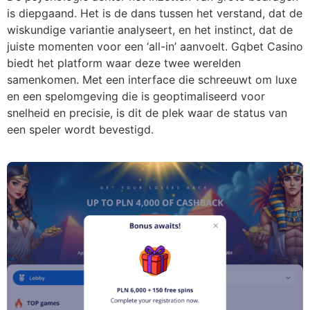
is diepgaand. Het is de dans tussen het verstand, dat de
wiskundige variantie analyseert, en het instinct, dat de
juiste momenten voor een ‘all-in’ aanvoelt. Gqbet Casino
biedt het platform waar deze twee werelden
samenkomen. Met een interface die schreeuwt om luxe
en een spelomgeving die is geoptimaliseerd voor
snelheid en precisie, is dit de plek waar de status van
een speler wordt bevestigd.