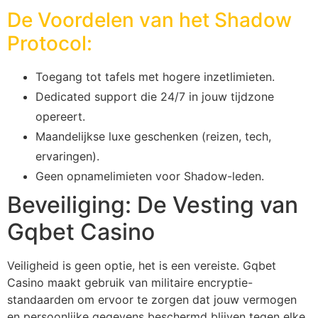
De Voordelen van het Shadow
Protocol:
Toegang tot tafels met hogere inzetlimieten.
Dedicated support die 24/7 in jouw tijdzone
opereert.
Maandelijkse luxe geschenken (reizen, tech,
ervaringen).
Geen opnamelimieten voor Shadow-leden.
Beveiliging: De Vesting van
Gqbet Casino
Veiligheid is geen optie, het is een vereiste. Gqbet
Casino maakt gebruik van militaire encryptie-
standaarden om ervoor te zorgen dat jouw vermogen
en persoonlijke gegevens beschermd blijven tegen elke