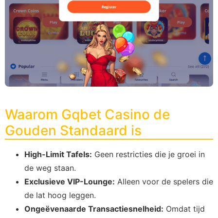
Waarom Gqbet Casino de
Gouden Standaard is
High-Limit Tafels:
Geen restricties die je groei in
de weg staan.
Exclusieve VIP-Lounge:
Alleen voor de spelers die
de lat hoog leggen.
Ongeëvenaarde Transactiesnelheid:
Omdat tijd