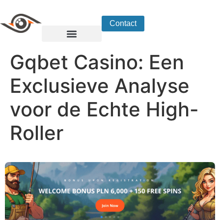
Contact
Gqbet Casino: Een
Exclusieve Analyse
voor de Echte High-
Roller