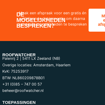
Maak een afspraak voor een gratis én
DE
M
vrijblijvende dakinspectie om daarna
MOGELIJKHEDEN
samen de mogelijkheden te bespreken
afs
BESPREKEN?
ROOFWATCHER
Palenrij 2
|
5411 LX Zeeland (NB)
Overige locaties: Amsterdam, Haarlem
KvK:
75253917
BTW:
NL860209878B01
+31 (0)85 – 747 00 57
beheer@roofwatcher.nl
TOEPASSINGEN