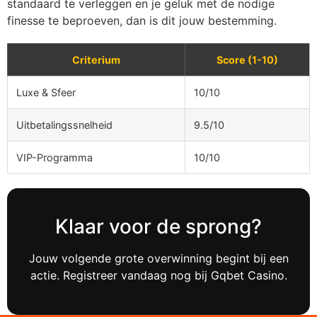
standaard te verleggen en je geluk met de nodige
finesse te beproeven, dan is dit jouw bestemming.
Criterium
Score (1-10)
Luxe & Sfeer
10/10
Uitbetalingssnelheid
9.5/10
VIP-Programma
10/10
Klaar voor de sprong?
Jouw volgende grote overwinning begint bij een
actie. Registreer vandaag nog bij Gqbet Casino.