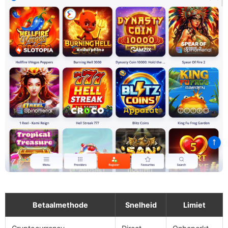
Betaalmethode
Snelheid
Limiet