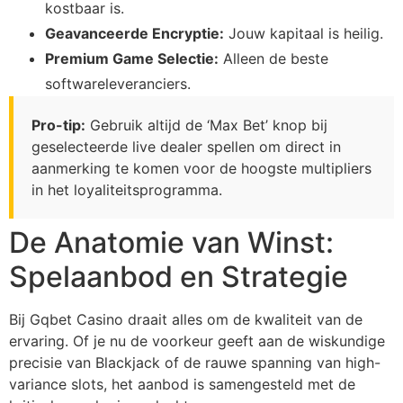
kostbaar is.
Geavanceerde Encryptie:
Jouw kapitaal is heilig.
Premium Game Selectie:
Alleen de beste
softwareleveranciers.
Pro-tip:
Gebruik altijd de ‘Max Bet’ knop bij
geselecteerde live dealer spellen om direct in
aanmerking te komen voor de hoogste multipliers
in het loyaliteitsprogramma.
De Anatomie van Winst:
Spelaanbod en Strategie
Bij Gqbet Casino draait alles om de kwaliteit van de
ervaring. Of je nu de voorkeur geeft aan de wiskundige
precisie van Blackjack of de rauwe spanning van high-
variance slots, het aanbod is samengesteld met de