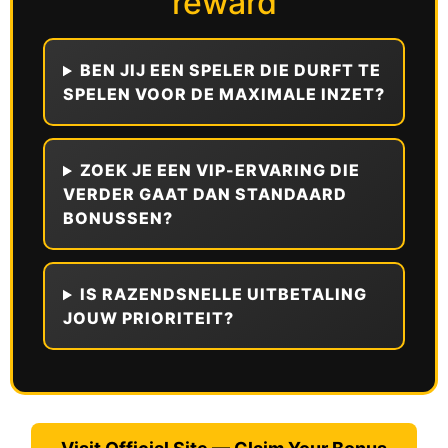
reward
BEN JIJ EEN SPELER DIE DURFT TE
SPELEN VOOR DE MAXIMALE INZET?
ZOEK JE EEN VIP-ERVARING DIE
VERDER GAAT DAN STANDAARD
BONUSSEN?
IS RAZENDSNELLE UITBETALING
JOUW PRIORITEIT?