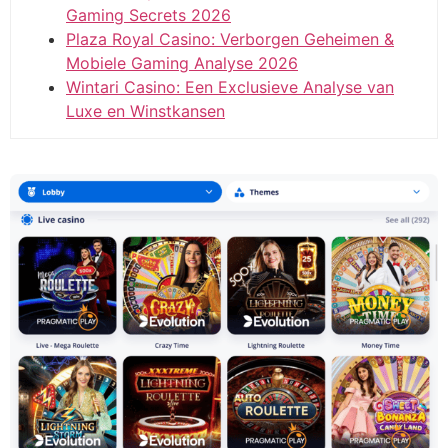
Gaming Secrets 2026
Plaza Royal Casino: Verborgen Geheimen &
Mobiele Gaming Analyse 2026
Wintari Casino: Een Exclusieve Analyse van
Luxe en Winstkansen