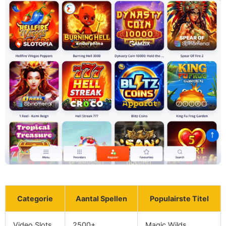
Categorie
Aantal Spellen
Populairste Titel
Video Slots
2500+
Magic Wilds