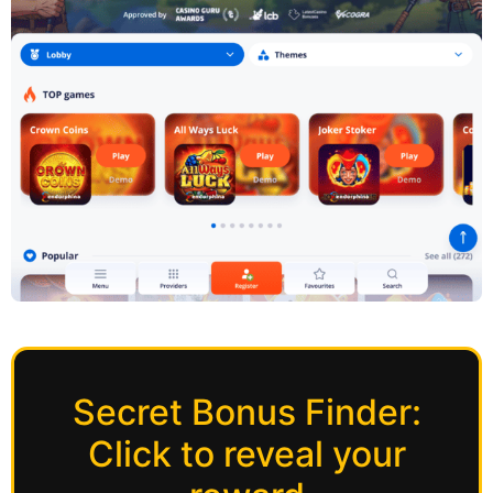
Secret Bonus Finder:
Click to reveal your