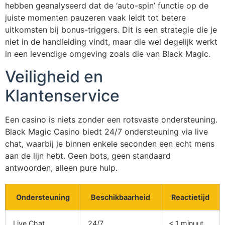
hebben geanalyseerd dat de ‘auto-spin’ functie op de
juiste momenten pauzeren vaak leidt tot betere
uitkomsten bij bonus-triggers. Dit is een strategie die je
niet in de handleiding vindt, maar die wel degelijk werkt
in een levendige omgeving zoals die van Black Magic.
Veiligheid en
Klantenservice
Een casino is niets zonder een rotsvaste ondersteuning.
Black Magic Casino biedt 24/7 ondersteuning via live
chat, waarbij je binnen enkele seconden een echt mens
aan de lijn hebt. Geen bots, geen standaard
antwoorden, alleen pure hulp.
Ondersteuning
Beschikbaarheid
Reactietijd
Live Chat
24/7
< 1 minuut