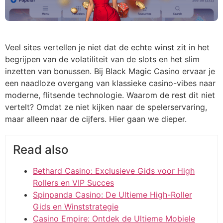
Veel sites vertellen je niet dat de echte winst zit in het
begrijpen van de volatiliteit van de slots en het slim
inzetten van bonussen. Bij Black Magic Casino ervaar je
een naadloze overgang van klassieke casino-vibes naar
moderne, flitsende technologie. Waarom de rest dit niet
vertelt? Omdat ze niet kijken naar de spelerservaring,
maar alleen naar de cijfers. Hier gaan we dieper.
Read also
Bethard Casino: Exclusieve Gids voor High
Rollers en VIP Succes
Spinpanda Casino: De Ultieme High-Roller
Gids en Winststrategie
Casino Empire: Ontdek de Ultieme Mobiele