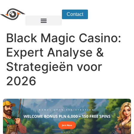
Contact
Black Magic Casino:
Expert Analyse &
Strategieën voor
2026