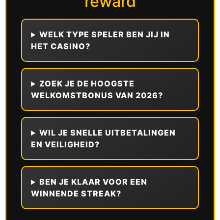
reward
WELK TYPE SPELER BEN JIJ IN
HET CASINO?
ZOEK JE DE HOOGSTE
WELKOMSTBONUS VAN 2026?
WIL JE SNELLE UITBETALINGEN
EN VEILIGHEID?
BEN JE KLAAR VOOR EEN
WINNENDE STREAK?