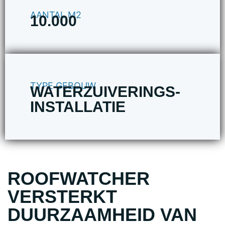
AANTAL M2
10.000
TYPE GEBOUW
WATERZUIVERINGS-
INSTALLATIE
ROOFWATCHER
VERSTERKT
DUURZAAMHEID VAN