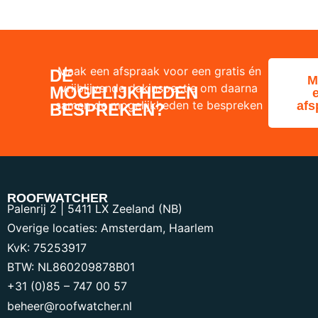
Maak een afspraak voor een gratis én
DE
M
vrijblijvende dakinspectie om daarna
MOGELIJKHEDEN
samen de mogelijkheden te bespreken
afs
BESPREKEN?
ROOFWATCHER
Palenrij 2
|
5411 LX Zeeland (NB)
Overige locaties: Amsterdam, Haarlem
KvK:
75253917
BTW:
NL860209878B01
+31 (0)85 – 747 00 57
beheer@roofwatcher.nl